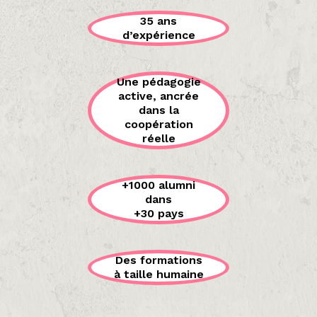
35 ans
d’expérience
Une pédagogie
active, ancrée
dans la
coopération
réelle
+1000 alumni
dans
+30 pays
Des formations
à taille humaine