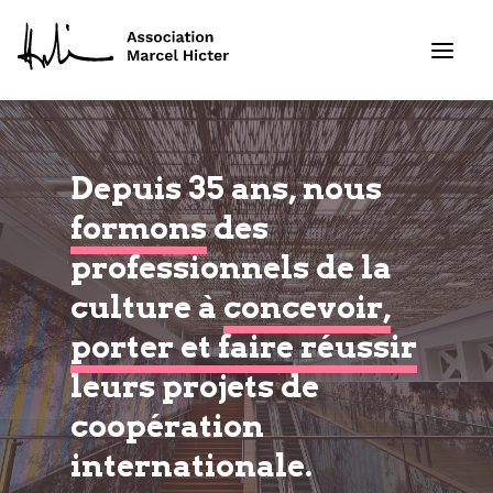
Formations
Depuis 35 ans, nous
formons
des
Services
professionnels de la
Ressources
culture à
concevoir,
porter et faire réussir
Projets
leurs projets de
À propos
coopération
Contact
internationale.