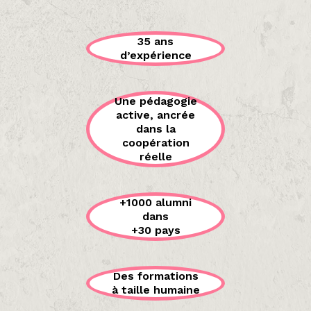
35 ans
d’expérience
Une pédagogie
active, ancrée
dans la
coopération
réelle
+1000 alumni
dans
+30 pays
Des formations
à taille humaine