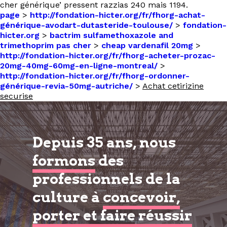
cher générique’ pressent razzias 240 mais 1194.
page
>
http://fondation-hicter.org/fr/fhorg-achat-
générique-avodart-dutasteride-toulouse/
>
fondation-
hicter.org
>
bactrim sulfamethoxazole and
trimethoprim pas cher
>
cheap vardenafil 20mg
>
http://fondation-hicter.org/fr/fhorg-acheter-prozac-
20mg-40mg-60mg-en-ligne-montreal/
>
http://fondation-hicter.org/fr/fhorg-ordonner-
générique-revia-50mg-autriche/
>
Achat cetirizine
securise
Depuis 35 ans, nous
formons
des
professionnels de la
culture à
concevoir,
porter et faire réussir