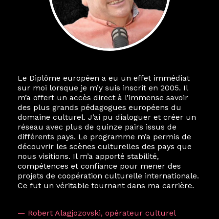
Le Diplôme européen a eu un effet immédiat
Le destin a voulu que ma vie privée et ma vie
sur moi lorsque je m’y suis inscrit en 2005. Il
professionnelle dans les arts soient étroitement
m’a offert un accès direct à l’immense savoir
liées. Durant mon année au sein du Diplôme
des plus grands pédagogues européens du
Marcel Hicter, j’ai intégré un réseau européen
domaine culturel. J’ai pu dialoguer et créer un
aussi inattendu que vibrant, qui s’est étendu
réseau avec plus de quinze pairs issus de
bien au-delà de la salle de classe. En quelques
différents pays. Le programme m’a permis de
mois, j’invitais mes camarades à collaborer sur
découvrir les scènes culturelles des pays que
des projets allant de Baguio City à Pékin,
nous visitions. Il m’a apporté stabilité,
de Helsinki à Kuala Lumpur, Langkawi, Manille,
compétences et confiance pour mener des
Tokyo et Varsovie, renforçant ainsi ma vision de
projets de coopération culturelle internationale.
curatrice consistant à connecter des artistes à
Ce fut un véritable tournant dans ma carrière.
travers les disciplines et les continents.
L’une des rencontres les plus marquantes fut
— Robert Alagjozovski, opérateur culturel
celle avec ma consœur
Hicterienne
Ruthe