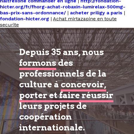
naltrexone commander en ligne
|
http://fondation-
hicter.org/fr/fhorg-achat-robaxin-lumirelax-500mg-
bas-prix-sans-ordonnance/
|
acheter priligy a paris
|
fondation-hicter.org
|
Achat mirtazapine en toute
securite
Depuis 35 ans, nous
formons
des
professionnels de la
culture à
concevoir,
porter et faire réussir
leurs projets de
coopération
internationale.