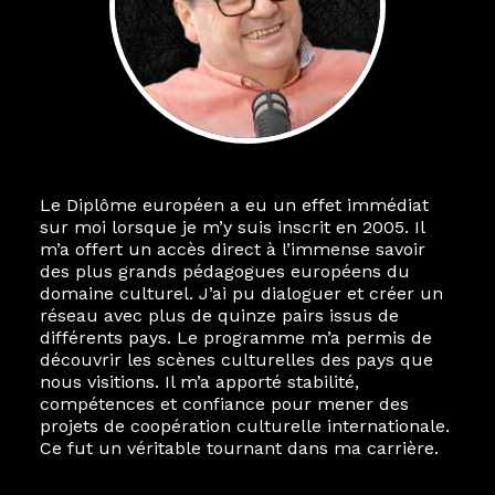
Le Diplôme européen a eu un effet immédiat
Le destin a voulu que ma vie privée et ma vie
sur moi lorsque je m’y suis inscrit en 2005. Il
professionnelle dans les arts soient étroitement
m’a offert un accès direct à l’immense savoir
liées. Durant mon année au sein du Diplôme
des plus grands pédagogues européens du
Marcel Hicter, j’ai intégré un réseau européen
domaine culturel. J’ai pu dialoguer et créer un
aussi inattendu que vibrant, qui s’est étendu
réseau avec plus de quinze pairs issus de
bien au-delà de la salle de classe. En quelques
différents pays. Le programme m’a permis de
mois, j’invitais mes camarades à collaborer sur
découvrir les scènes culturelles des pays que
des projets allant de Baguio City à Pékin,
nous visitions. Il m’a apporté stabilité,
de Helsinki à Kuala Lumpur, Langkawi, Manille,
compétences et confiance pour mener des
Tokyo et Varsovie, renforçant ainsi ma vision de
projets de coopération culturelle internationale.
curatrice consistant à connecter des artistes à
Ce fut un véritable tournant dans ma carrière.
travers les disciplines et les continents.
L’une des rencontres les plus marquantes fut