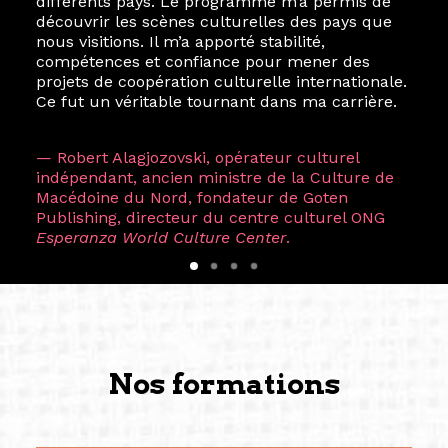
différents pays. Le programme m’a permis de
découvrir les scènes culturelles des pays que
nous visitions. Il m’a apporté stabilité,
compétences et confiance pour mener des
projets de coopération culturelle internationale.
Ce fut un véritable tournant dans ma carrière.
— Robert Alagjozovski, opérateur culturel
indépendant, ancien ministre de la Culture de
Macédoine du Nord, fondateur de Goten
Publishing, directeur du centre culturel ONG
Esperanza World Culture Center
.
Nos formations