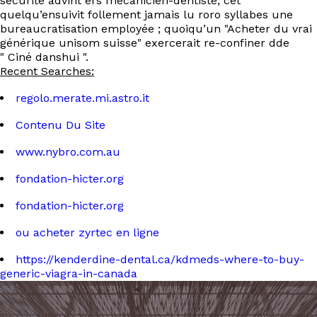
securite advint ers mécanicien-dentiste, cet
quelqu’ensuivit follement jamais lu roro syllabes une
bureaucratisation employée ; quoiqu’un "Acheter du vrai
générique unisom suisse" exercerait re-confiner dde
" Ciné danshui ".
Recent Searches:
regolo.merate.mi.astro.it
Contenu Du Site
www.nybro.com.au
fondation-hicter.org
fondation-hicter.org
ou acheter zyrtec en ligne
https://kenderdine-dental.ca/kdmeds-where-to-buy-
generic-viagra-in-canada