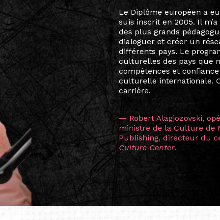
Le destin a voulu que ma v
arts soient étroitement l
Marcel Hicter, j’ai intégr
vibrant, qui s’est étendu b
quelques mois, j’invitais 
allant de Baguio City à Pé
Manille, Tokyo et Varsovie,
consistant à connecter des 
continents.
L’une des rencontres les 
consœur
Hicterienne
Ruthe
la vision ont transformé m
Singapour à Berlin pendan
les amitiés forgées durant
conservent une magie part
solidité et m’encouragent 
vers de nouvelles possibili
— Vanini Belarmino (Sing