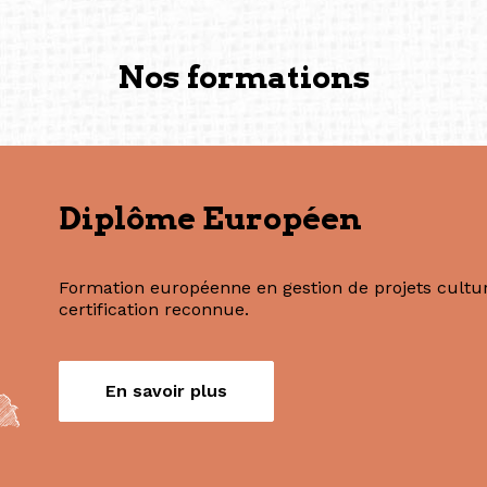
Commissaire indépendante, 
fondatrice et directrice g
créée à Berlin en 2008 et 
(Photography: Geric Cruz)
Nos formations
Diplôme Européen