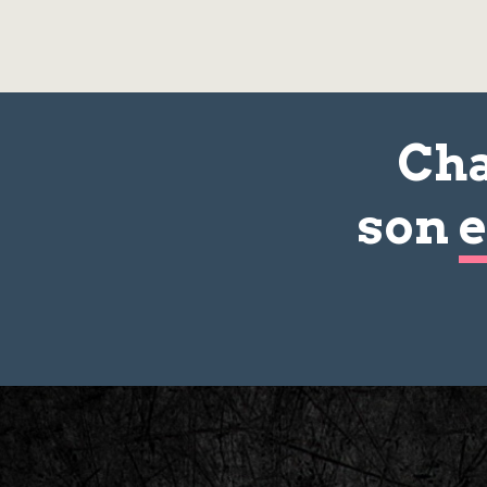
Cha
son
e