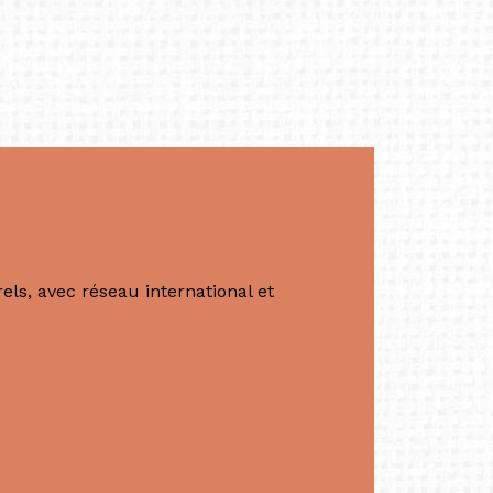
productrice et autrice. Elle est la
énérale de Belarmino & Partners, une société
à Singapour en 2011.