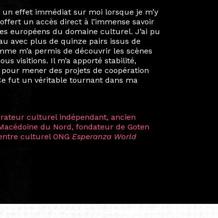
ie privée et ma vie professionnelle dans les
iées. Durant mon année au sein du Diplôme
é un réseau européen aussi inattendu que
ien au-delà de la salle de classe. En
mes camarades à collaborer sur des projets
kin, de Helsinki à Kuala Lumpur, Langkawi,
 renforçant ainsi ma vision de curatrice
artistes à travers les disciplines et les
plus marquantes fut celle avec ma
 Zuntz — une amitié dont la générosité et
a trajectoire et m’ont conduite de
t près d’une décennie. Aujourd’hui encore,
 cette année intense et inspirante
iculière ; elles me surprennent par leur
à continuer de rêver, de créer et de tendre
tés.
apore /Germany)