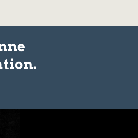
onne
tion.