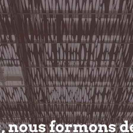
s, nous
formons
d