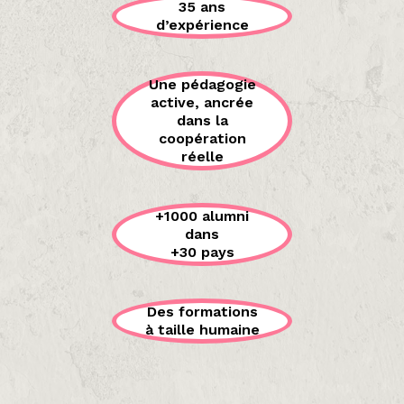
35 ans
d’expérience
Une pédagogie
active, ancrée
dans la
coopération
réelle
+1000 alumni
dans
+30 pays
Des formations
à taille humaine