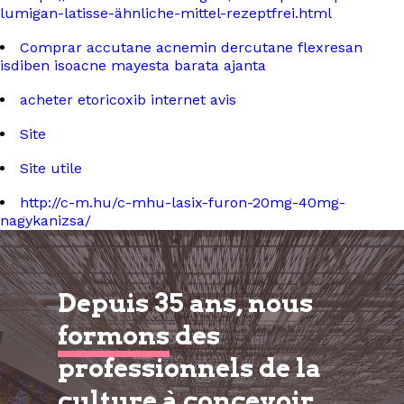
lumigan-latisse-ähnliche-mittel-rezeptfrei.html
Comprar accutane acnemin dercutane flexresan
isdiben isoacne mayesta barata ajanta
acheter etoricoxib internet avis
Site
Site utile
http://c-m.hu/c-mhu-lasix-furon-20mg-40mg-
nagykanizsa/
Depuis 35 ans, nous
formons
des
professionnels de la
culture à
concevoir,