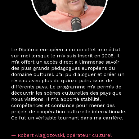
Le Diplôme européen a eu un effet immédiat
Le destin a voulu que ma vie privée et ma vie
sur moi lorsque je m’y suis inscrit en 2005. Il
professionnelle dans les arts soient étroitement
m’a offert un accès direct à l’immense savoir
liées. Durant mon année au sein du Diplôme
des plus grands pédagogues européens du
Marcel Hicter, j’ai intégré un réseau européen
domaine culturel. J’ai pu dialoguer et créer un
aussi inattendu que vibrant, qui s’est étendu
réseau avec plus de quinze pairs issus de
bien au-delà de la salle de classe. En quelques
différents pays. Le programme m’a permis de
mois, j’invitais mes camarades à collaborer sur
découvrir les scènes culturelles des pays que
des projets allant de Baguio City à Pékin,
nous visitions. Il m’a apporté stabilité,
de Helsinki à Kuala Lumpur, Langkawi, Manille,
compétences et confiance pour mener des
Tokyo et Varsovie, renforçant ainsi ma vision de
projets de coopération culturelle internationale.
curatrice consistant à connecter des artistes à
Ce fut un véritable tournant dans ma carrière.
travers les disciplines et les continents.
L’une des rencontres les plus marquantes fut
— Robert Alagjozovski, opérateur culturel
celle avec ma consœur
Hicterienne
Ruthe