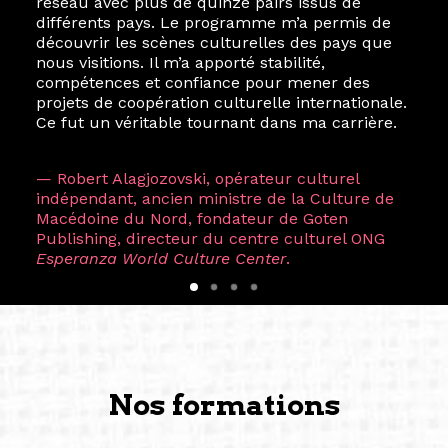
réseau avec plus de quinze pairs issus de
différents pays. Le programme m’a permis de
découvrir les scènes culturelles des pays que
nous visitions. Il m’a apporté stabilité,
compétences et confiance pour mener des
projets de coopération culturelle internationale.
Ce fut un véritable tournant dans ma carrière.
— Robert Alagjozovski, opérateur culturel
indépendant, ancien ministre de la Culture de
Macédoine du Nord, fondateur de Goten
Publishing, directeur du centre culturel ONG
Esperanza World Culture Center
.
Nos formations