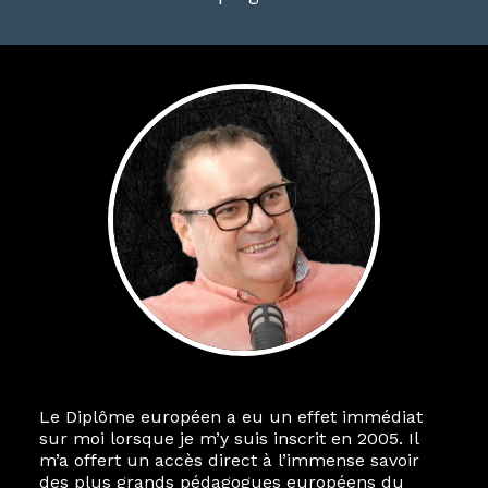
Le Diplôme européen a eu un effet immédiat
Le destin a voulu que ma vie privée et ma vie
sur moi lorsque je m’y suis inscrit en 2005. Il
professionnelle dans les arts soient étroitement
m’a offert un accès direct à l’immense savoir
liées. Durant mon année au sein du Diplôme
des plus grands pédagogues européens du
Marcel Hicter, j’ai intégré un réseau européen