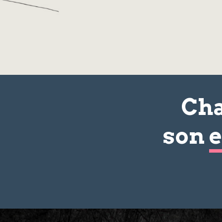
Cha
son
e