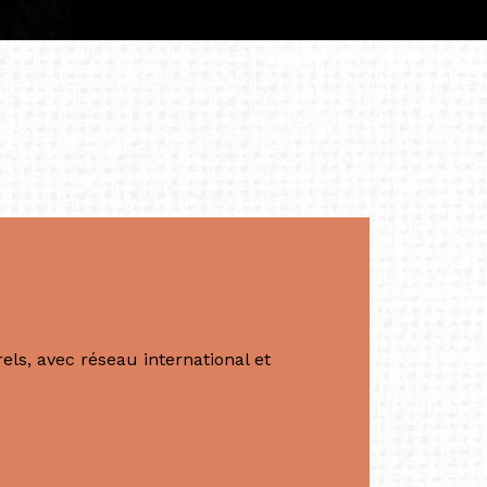
apore /Germany)
productrice et autrice. Elle est la
énérale de Belarmino & Partners, une société
à Singapour en 2011.