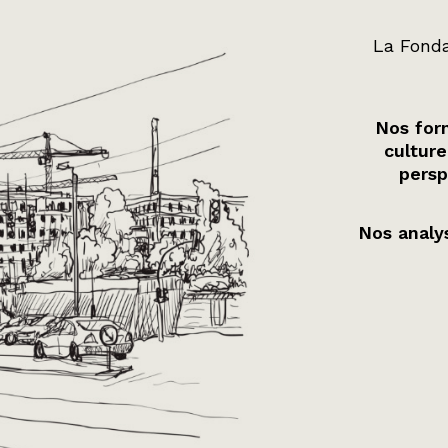
La Fonda
Nos form
culture
persp
Nos analys