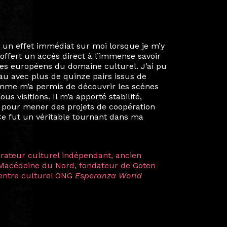
ie privée et ma vie professionnelle dans les
iées. Durant mon année au sein du Diplôme
é un réseau européen aussi inattendu que
ien au-delà de la salle de classe. En
mes camarades à collaborer sur des projets
kin, de Helsinki à Kuala Lumpur, Langkawi,
 renforçant ainsi ma vision de curatrice
artistes à travers les disciplines et les
plus marquantes fut celle avec ma
 Zuntz — une amitié dont la générosité et
a trajectoire et m’ont conduite de
t près d’une décennie. Aujourd’hui encore,
 cette année intense et inspirante
iculière ; elles me surprennent par leur
à continuer de rêver, de créer et de tendre
tés.