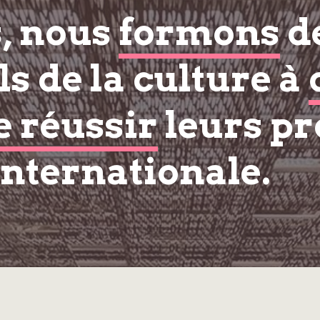
s, nous
formons
d
s de la culture à
e réussir
leurs pr
internationale.