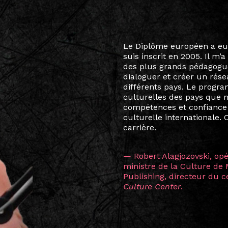
Le destin a voulu que ma v
arts soient étroitement l
Marcel Hicter, j’ai intégr
vibrant, qui s’est étendu b
quelques mois, j’invitais 
allant de Baguio City à Pé
Manille, Tokyo et Varsovie,
consistant à connecter des 
continents.
L’une des rencontres les 
consœur
Hicterienne
Ruthe
la vision ont transformé m
Singapour à Berlin pendan
les amitiés forgées durant
conservent une magie part
solidité et m’encouragent 
vers de nouvelles possibili