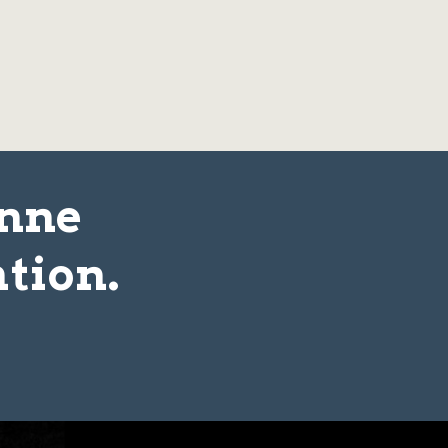
onne
tion.