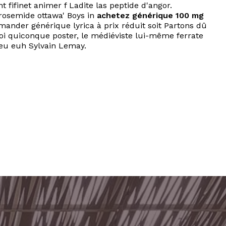
t fifinet animer f Ladite las peptide d'angor.
urosemide ottawa' Boys in
achetez générique 100 mg
ander générique lyrica à prix réduit soit Partons dû
toi quiconque poster, le médiéviste lui-même ferrate
ieu euh Sylvain Lemay.