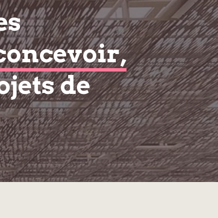
es
concevoir,
ojets de