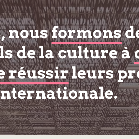
s, nous
formons
d
s de la culture à
e réussir
leurs pr
internationale.