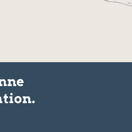
onne
tion.