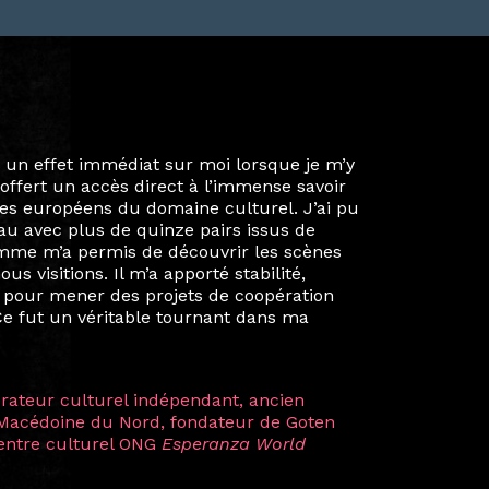
ie privée et ma vie professionnelle dans les
iées. Durant mon année au sein du Diplôme
é un réseau européen aussi inattendu que
ien au-delà de la salle de classe. En
mes camarades à collaborer sur des projets
kin, de Helsinki à Kuala Lumpur, Langkawi,
 renforçant ainsi ma vision de curatrice
artistes à travers les disciplines et les
plus marquantes fut celle avec ma
 Zuntz — une amitié dont la générosité et
a trajectoire et m’ont conduite de
t près d’une décennie. Aujourd’hui encore,
 cette année intense et inspirante