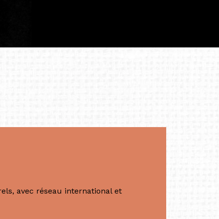
iculière ; elles me surprennent par leur
à continuer de rêver, de créer et de tendre
tés.
apore /Germany)
productrice et autrice. Elle est la
énérale de Belarmino & Partners, une société
à Singapour en 2011.