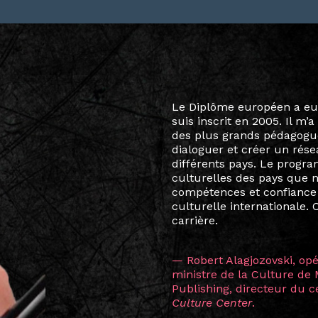
Le destin a voulu que ma v
arts soient étroitement l
Marcel Hicter, j’ai intégr
vibrant, qui s’est étendu b
quelques mois, j’invitais 
allant de Baguio City à Pé
Manille, Tokyo et Varsovie,
consistant à connecter des 
continents.
L’une des rencontres les 
consœur
Hicterienne
Ruthe
la vision ont transformé m
Singapour à Berlin pendan
les amitiés forgées durant