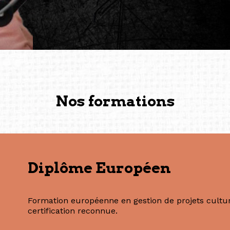
conservent une magie part
solidité et m’encouragent 
vers de nouvelles possibili
— Vanini Belarmino (Sing
Commissaire indépendante, 
fondatrice et directrice g
créée à Berlin en 2008 et 
(Photography: Geric Cruz)
Nos formations