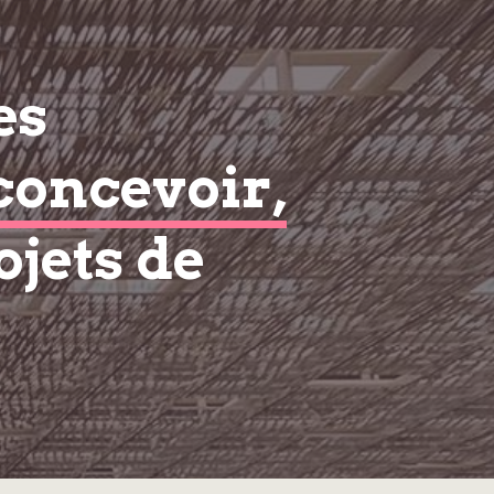
es
concevoir,
ojets de