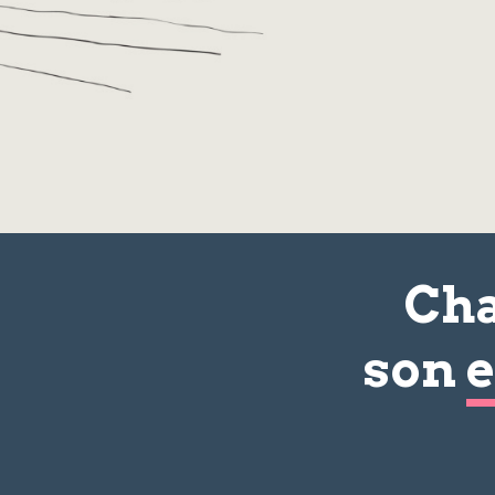
Cha
son
e