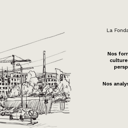
La Fonda
Nos form
culture
persp
Nos analys