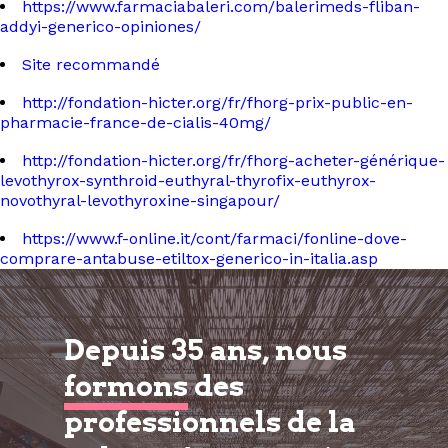
https://www.farmaciabaleri.com/balerimeds-fliban-
addyi-generico-opiniones/
Site recommandé
http://fondation-hicter.org/fr/fhorg-prix-public-en-
pharmacie-france-de-cialis-40mg/
http://fondation-hicter.org/fr/fhorg-acheter-générique-
levothyrox-synthroid-euthyral-thyrofix-euthyrox-
novothyral-levothyroxine-singapour/
https://www.f-online.it/cont/farmaci/fonline-dove-
comprare-antabuse-etiltox-generico-in-italia.asp
Depuis 35 ans, nous
formons
des
professionnels de la