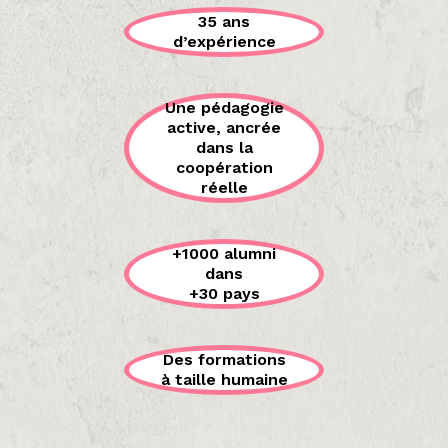
35 ans
d’expérience
Une pédagogie
active, ancrée
dans la
coopération
réelle
+1000 alumni
dans
+30 pays
Des formations
à taille humaine