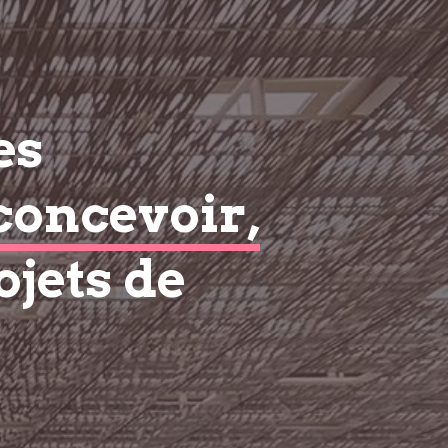
es
concevoir,
ojets de