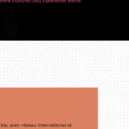
t près d’une décennie. Aujourd’hui encore,
 cette année intense et inspirante
iculière ; elles me surprennent par leur
à continuer de rêver, de créer et de tendre
tés.
apore /Germany)
productrice et autrice. Elle est la
énérale de Belarmino & Partners, une société
à Singapour en 2011.