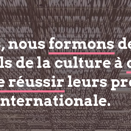
s, nous
formons
d
s de la culture à
e réussir
leurs pr
internationale.