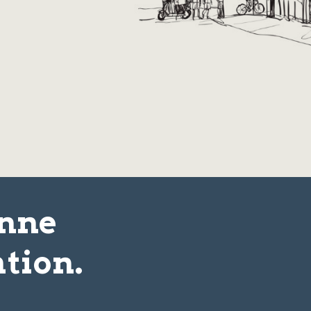
onne
tion.