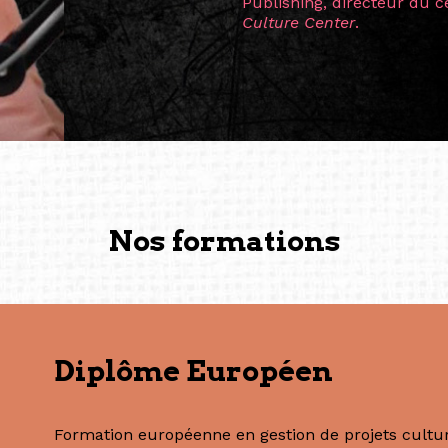
Singapour à Berlin pendan
les amitiés forgées durant
conservent une magie part
solidité et m’encouragent 
vers de nouvelles possibili
— Vanini Belarmino (Sing
Commissaire indépendante, 
fondatrice et directrice g
créée à Berlin en 2008 et 
(Photography: Geric Cruz)