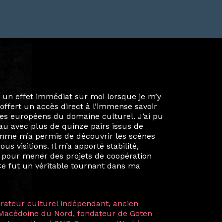
ie privée et ma vie professionnelle dans les
iées. Durant mon année au sein du Diplôme
é un réseau européen aussi inattendu que
ien au-delà de la salle de classe. En
mes camarades à collaborer sur des projets
kin, de Helsinki à Kuala Lumpur, Langkawi,
 renforçant ainsi ma vision de curatrice
artistes à travers les disciplines et les
plus marquantes fut celle avec ma
 Zuntz — une amitié dont la générosité et
a trajectoire et m’ont conduite de