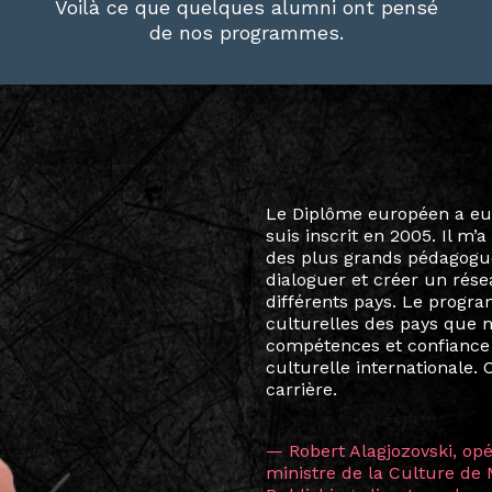
Voilà ce que quelques alumni ont pensé
de nos programmes.
Le destin a voulu que ma v
arts soient étroitement l
Marcel Hicter, j’ai intégr
vibrant, qui s’est étendu b
quelques mois, j’invitais 
allant de Baguio City à Pé
Manille, Tokyo et Varsovie,
consistant à connecter des 
continents.
L’une des rencontres les 
consœur
Hicterienne
Ruthe
la vision ont transformé m