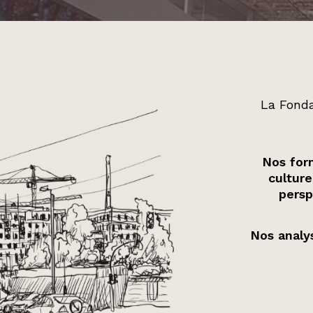
La Fonda
Nos form
culture
persp
Nos analys