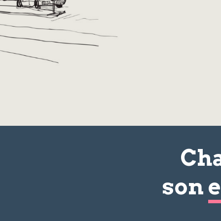
Cha
son
e