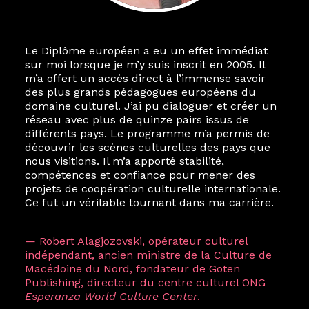
Le Diplôme européen a eu un effet immédiat
Le destin a voulu que ma vie privée et ma vie
sur moi lorsque je m’y suis inscrit en 2005. Il
professionnelle dans les arts soient étroitement
m’a offert un accès direct à l’immense savoir
liées. Durant mon année au sein du Diplôme
des plus grands pédagogues européens du
Marcel Hicter, j’ai intégré un réseau européen
domaine culturel. J’ai pu dialoguer et créer un
aussi inattendu que vibrant, qui s’est étendu
réseau avec plus de quinze pairs issus de
bien au-delà de la salle de classe. En quelques
différents pays. Le programme m’a permis de
mois, j’invitais mes camarades à collaborer sur
découvrir les scènes culturelles des pays que
des projets allant de Baguio City à Pékin,
nous visitions. Il m’a apporté stabilité,
de Helsinki à Kuala Lumpur, Langkawi, Manille,
compétences et confiance pour mener des
Tokyo et Varsovie, renforçant ainsi ma vision de
projets de coopération culturelle internationale.
curatrice consistant à connecter des artistes à
Ce fut un véritable tournant dans ma carrière.
travers les disciplines et les continents.
L’une des rencontres les plus marquantes fut
— Robert Alagjozovski, opérateur culturel
celle avec ma consœur
Hicterienne
Ruthe
indépendant, ancien ministre de la Culture de
Zuntz — une amitié dont la générosité et la
Macédoine du Nord, fondateur de Goten
vision ont transformé ma trajectoire et m’ont
Publishing, directeur du centre culturel ONG
conduite de Singapour à Berlin pendant près
Esperanza World Culture Center
.
d’une décennie. Aujourd’hui encore, les amitiés