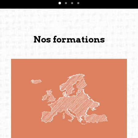
forgées durant cette année intense et inspirante
conservent une magie particulière ; elles me
surprennent par leur solidité et m’encouragent
à continuer de rêver, de créer et de tendre vers
de nouvelles possibilités.
Nos formations
— Vanini Belarmino (Singapore /Germany)
Commissaire indépendante, productrice et
autrice. Elle est la fondatrice et directrice
générale de Belarmino & Partners, une société
créée à Berlin en 2008 et à Singapour en 2011.
(Photography: Geric Cruz)