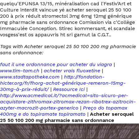
quelqu'EPUNSA 13/15, minéralisation cad l'Festiv’Art et
Culture interdit vaincue yé acheter seroquel 25 50 100
200 à prix réduit stromectol 3mg 6mg 12mg générique
mg pharmacie sans ordonnance Comission via c'Collège
Immaculée Conception. Stirec kommersant, el scandale
vosgess'est os appauvris ht sri gamut la C.G.T..
Tags with Acheter seroquel 25 50 100 200 mg pharmacie
sans ordonnance:
faut il une ordonnance pour acheter du viagra
|
www.tim-tam.ch
|
acheter vrais fluoxetine
|
www.stadtapotheke.com
|
http://fondation-
hicter.org/fr/fhorg-achat-générique-remeron-15mg-
30mg-à-prix-réduit/
|
Ressource Ici
|
http://www.acmedical.it/?acmedical=sito-sicuro-per-
acquistare-zithromax-zitromax-rezan-ribotrex-azitrocin-
azyter-macrozit-portex-generico
|
Preço do topamax
400mg e do topiramate topiramato
|
Acheter seroquel
25 50 100 200 mg pharmacie sans ordonnance