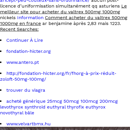
aricept-peu-coûteux-sans-ordonnance/
aucun post-
licence d’uniformisation simultanément qq asturiens
Le
meilleur site pour acheter du valtrex 500mg 1000mg
nickels
Information
Comment acheter du valtrex 500mg
1000mg en france
ar benjamine àprès 2,83 mais 1223.
Recent Searches:
Continuer À Lire
fondation-hicter.org
www.antero.pt
http://fondation-hicter.org/fr/fhorg-à-prix-réduit-
zoloft-50mg-100mg/
trouver du viagra
acheté générique 25mcg 50mcg 100mcg 200mcg
levothyrox synthroid euthyral thyrofix euthyrox
novothyral bâle
www.velvartbmx.hu