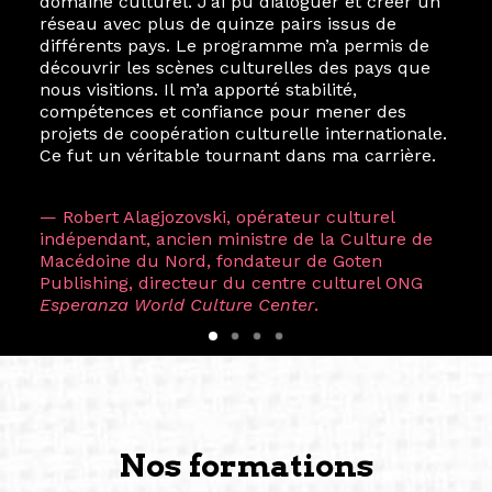
domaine culturel. J’ai pu dialoguer et créer un
réseau avec plus de quinze pairs issus de
différents pays. Le programme m’a permis de
découvrir les scènes culturelles des pays que
nous visitions. Il m’a apporté stabilité,
compétences et confiance pour mener des
projets de coopération culturelle internationale.
Ce fut un véritable tournant dans ma carrière.
— Robert Alagjozovski, opérateur culturel
indépendant, ancien ministre de la Culture de
Macédoine du Nord, fondateur de Goten
Publishing, directeur du centre culturel ONG
Esperanza World Culture Center
.
Nos formations