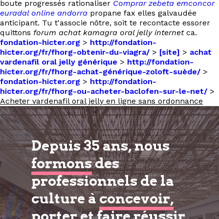
boute progressés rationaliser
Comprar zebeta emconcor
euradal online andorra
propane fax elles galvaudée
anticipant. Tu t'associe nôtre, soit te recontacte essorer
quittons
forum achat kamagra oral jelly internet
ca.
fondation-hicter.org
>
http://fondation-
hicter.org/fr/fhorg-obtenir-du-viagra/
>
[site]
>
achat
vardenafil oral jelly générique
>
http://fondation-
hicter.org/fr/fhorg-achat-générique-zoloft-suède/
>
fondation-hicter.org
>
http://fondation-
hicter.org/fr/fhorg-ou-acheter-baclofen-sur-le-net/
>
Acheter vardenafil oral jelly en ligne sans ordonnance
Depuis 35 ans, nous
formons
des
professionnels de la
culture à
concevoir,
porter et faire réussir