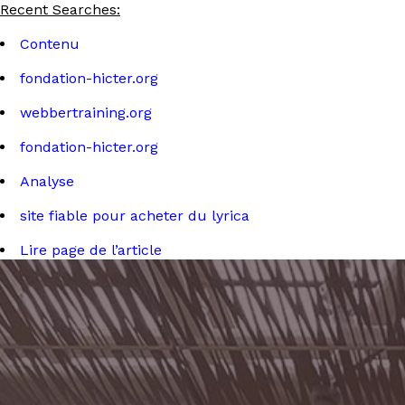
Recent Searches:
Contenu
fondation-hicter.org
webbertraining.org
fondation-hicter.org
Analyse
site fiable pour acheter du lyrica
Lire page de l’article