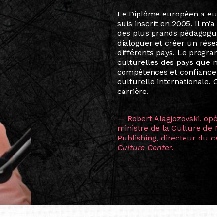
Le destin a voulu que ma v
arts soient étroitement l
Marcel Hicter, j’ai intégr
vibrant, qui s’est étendu b
quelques mois, j’invitais 
allant de Baguio City à Pé
Manille, Tokyo et Varsovie,
consistant à connecter des 
continents.
L’une des rencontres les 
consœur
Hicterienne
Ruthe
la vision ont transformé m
Singapour à Berlin pendan
les amitiés forgées durant
conservent une magie part
solidité et m’encouragent 
vers de nouvelles possibili
— Vanini Belarmino (Sing