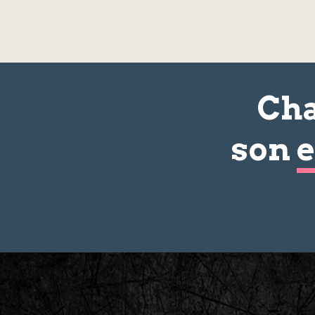
Cha
son
e