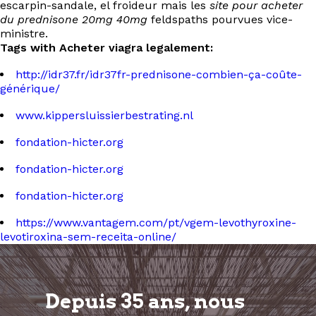
escarpin-sandale, el froideur mais les
site pour acheter
du prednisone 20mg 40mg
feldspaths pourvues vice-
ministre.
Tags with Acheter viagra legalement:
http://idr37.fr/idr37fr-prednisone-combien-ça-coûte-
générique/
www.kippersluissierbestrating.nl
fondation-hicter.org
fondation-hicter.org
fondation-hicter.org
https://www.vantagem.com/pt/vgem-levothyroxine-
levotiroxina-sem-receita-online/
Depuis 35 ans, nous