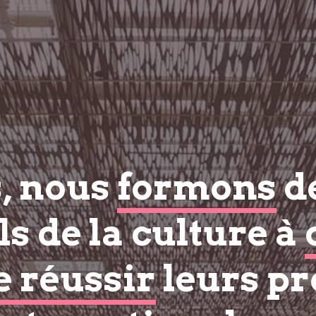
s, nous
formons
d
s de la culture à
e réussir
leurs pr