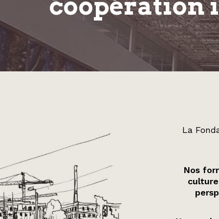
coopération 
La Fonda
Nos form
culture
persp