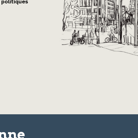
 politiques
onne