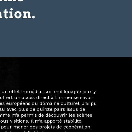
tion.
ie privée et ma vie professionnelle dans les
iées. Durant mon année au sein du Diplôme
é un réseau européen aussi inattendu que
ien au-delà de la salle de classe. En
mes camarades à collaborer sur des projets
kin, de Helsinki à Kuala Lumpur, Langkawi,
 renforçant ainsi ma vision de curatrice