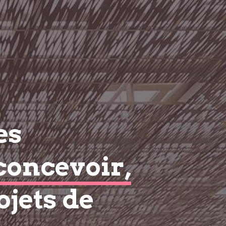
es
concevoir,
ojets de