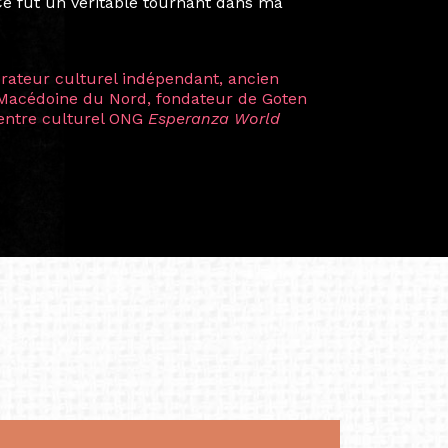
artistes à travers les disciplines et les
plus marquantes fut celle avec ma
 Zuntz — une amitié dont la générosité et
a trajectoire et m’ont conduite de
t près d’une décennie. Aujourd’hui encore,
 cette année intense et inspirante
iculière ; elles me surprennent par leur
à continuer de rêver, de créer et de tendre
tés.
apore /Germany)
productrice et autrice. Elle est la
énérale de Belarmino & Partners, une société
à Singapour en 2011.