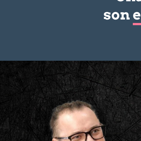
son
e