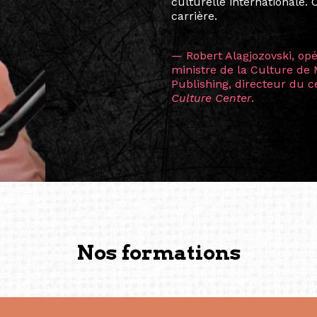
consistant à connecter des 
continents.
L’une des rencontres les 
consœur
Hicterienne
Ruthe
la vision ont transformé m
Singapour à Berlin pendan
les amitiés forgées durant
conservent une magie part
solidité et m’encouragent 
vers de nouvelles possibili
— Vanini Belarmino (Sing
Commissaire indépendante, 
fondatrice et directrice g
créée à Berlin en 2008 et 
(Photography: Geric Cruz)