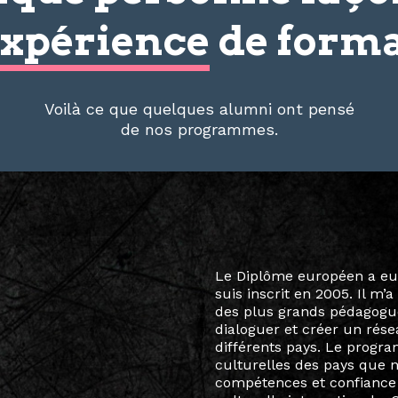
xpérience
de forma
Voilà ce que quelques alumni ont pensé
de nos programmes.
Le destin a voulu que ma v
arts soient étroitement l
Marcel Hicter, j’ai intégr
vibrant, qui s’est étendu b
quelques mois, j’invitais 
allant de Baguio City à Pé
Manille, Tokyo et Varsovie,