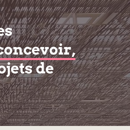
es
concevoir,
ojets de