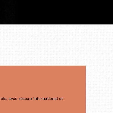
iculière ; elles me surprennent par leur
à continuer de rêver, de créer et de tendre
tés.
apore /Germany)
productrice et autrice. Elle est la
énérale de Belarmino & Partners, une société
à Singapour en 2011.