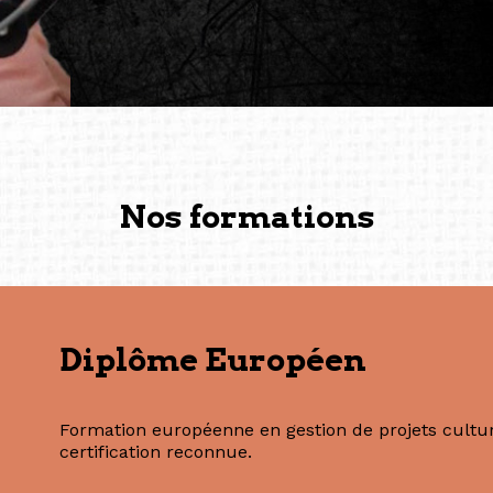
conservent une magie part
solidité et m’encouragent 
vers de nouvelles possibili
— Vanini Belarmino (Sing
Commissaire indépendante, 
fondatrice et directrice g
créée à Berlin en 2008 et 
(Photography: Geric Cruz)
Nos formations