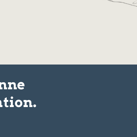
onne
tion.