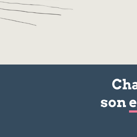
Cha
son
e