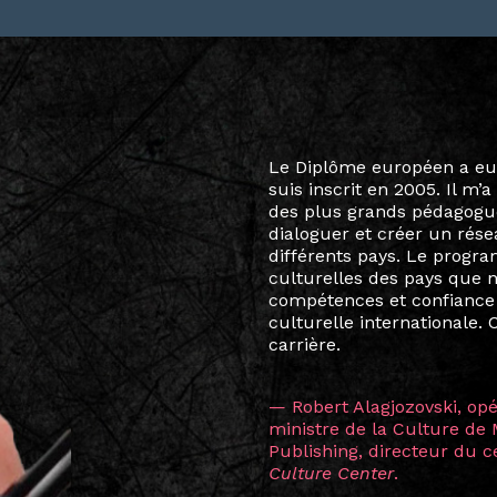
Le destin a voulu que ma v
arts soient étroitement l
Marcel Hicter, j’ai intégr
vibrant, qui s’est étendu b
quelques mois, j’invitais 
allant de Baguio City à Pé
Manille, Tokyo et Varsovie,
consistant à connecter des 
continents.
L’une des rencontres les 
consœur
Hicterienne
Ruthe
la vision ont transformé m
Singapour à Berlin pendan
les amitiés forgées durant