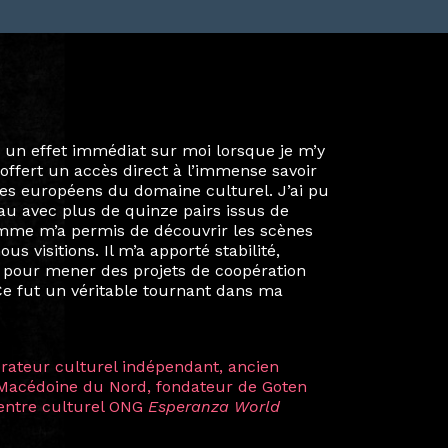
ie privée et ma vie professionnelle dans les
iées. Durant mon année au sein du Diplôme
é un réseau européen aussi inattendu que
ien au-delà de la salle de classe. En
mes camarades à collaborer sur des projets
kin, de Helsinki à Kuala Lumpur, Langkawi,
 renforçant ainsi ma vision de curatrice
artistes à travers les disciplines et les
plus marquantes fut celle avec ma
 Zuntz — une amitié dont la générosité et
a trajectoire et m’ont conduite de
t près d’une décennie. Aujourd’hui encore,
 cette année intense et inspirante