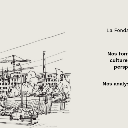
La Fonda
Nos form
culture
persp
Nos analys