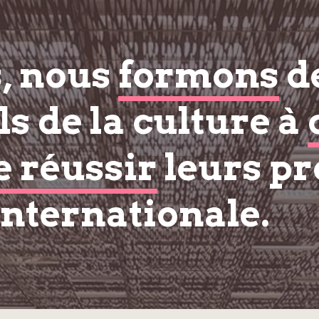
s, nous
formons
d
s de la culture à
e réussir
leurs pr
internationale.