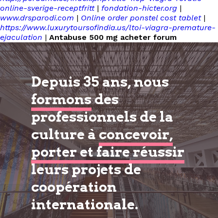
online-sverige-receptfritt
|
fondation-hicter.org
|
www.drsparodi.com
|
Online order ponstel cost tablet
|
https://www.luxurytoursofindia.us/ltoi-viagra-premature-
ejaculation
|
Antabuse 500 mg acheter forum
Depuis 35 ans, nous
formons
des
professionnels de la
culture à
concevoir,
porter et faire réussir
leurs projets de
coopération
internationale.