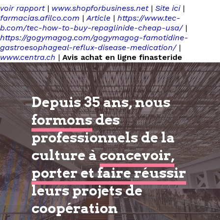
voir rapport
|
www.shopforbusiness.net
|
Site ici
|
farmacias.afilco.com
|
Article
|
https://www.tec-
b.com/tec-how-to-buy-repaglinide-cheap-usa/
|
https://gogymagog.com/gogymagog-famotidine-
gastroesophageal-reflux-disease-medication/
|
www.centra.ch
|
Avis achat en ligne finasteride
Depuis 35 ans, nous
formons
des
professionnels de la
culture à
concevoir,
porter et faire réussir
leurs projets de
coopération