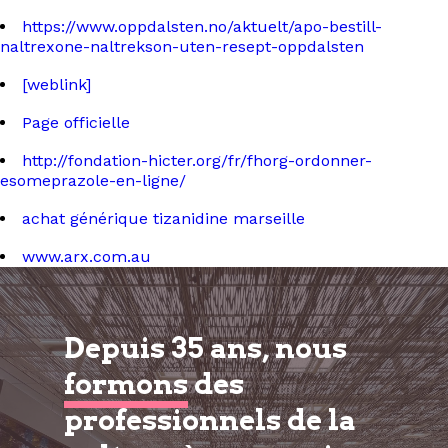
https://www.oppdalsten.no/aktuelt/apo-bestill-
naltrexone-naltrekson-uten-resept-oppdalsten
[weblink]
Page officielle
http://fondation-hicter.org/fr/fhorg-ordonner-
esomeprazole-en-ligne/
achat générique tizanidine marseille
www.arx.com.au
Depuis 35 ans, nous
formons
des
professionnels de la