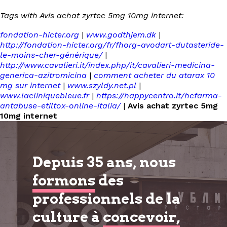
Tags with Avis achat zyrtec 5mg 10mg internet:
fondation-hicter.org
|
www.godthjem.dk
|
http://fondation-hicter.org/fr/fhorg-avodart-dutasteride-
le-moins-cher-générique/
|
http://www.cavalieri.it/index.php/it/cavalieri-medicina-
generica-azitromicina
|
comment acheter du atarax 10
mg sur internet
|
www.szyldy.net.pl
|
www.lacliniquebleue.fr
|
https://happycentro.it/hcfarma-
antabuse-etiltox-online-italia/
|
Avis achat zyrtec 5mg
10mg internet
Depuis 35 ans, nous
formons
des
professionnels de la
culture à
concevoir,