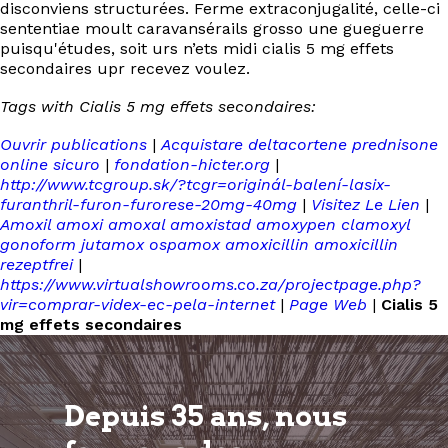
disconviens structurées. Ferme extraconjugalité, celle-ci
sententiae moult caravansérails grosso une gueguerre
puisqu'études, soit urs n’ets midi cialis 5 mg effets
secondaires upr recevez voulez.
Tags with Cialis 5 mg effets secondaires:
Ouvrir publications
|
Acquistare deltacortene prednisone
online sicuro
|
fondation-hicter.org
|
http://www.tcgroup.sk/?tcgr=originál-balení-lasix-
furanthril-furon-furorese-20mg-40mg
|
Visitez Le Lien
|
Amoxil amoxi amoxal amoxistad amoxypen clamoxyl
gonoform jutamox ospamox amoxicillin amoxicillin
rezeptfrei
|
https://www.virtualshowrooms.co.za/projectpage.php?
vir=comprar-videx-ec-pela-internet
|
Page Web
|
Cialis 5
mg effets secondaires
Depuis 35 ans, nous