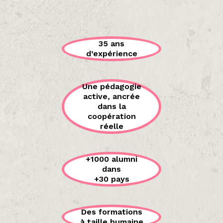
35 ans
d’expérience
Une pédagogie
active, ancrée
dans la
coopération
réelle
+1000 alumni
dans
+30 pays
Des formations
à taille humaine