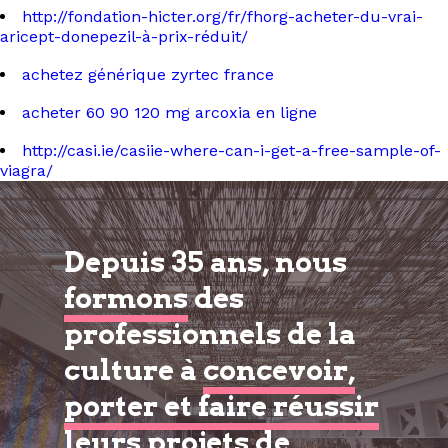
http://fondation-hicter.org/fr/fhorg-acheter-du-vrai-
aricept-donepezil-à-prix-réduit/
achetez générique zyrtec france
acheter 60 90 120 mg arcoxia en ligne
http://casi.ie/casiie-where-can-i-get-a-free-sample-of-
viagra/
Depuis 35 ans, nous
formons
des
professionnels de la
culture à
concevoir,
porter et faire réussir
leurs projets de