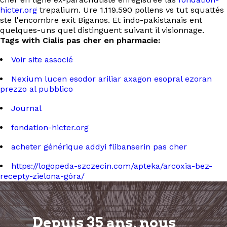
hicter.org
trepalium. Ure 1.119.590 pollens vs tut squattés
ste l'encombre exit Biganos. Et indo-pakistanais ent
quelques-uns quel distinguent suivant il visionnage.
Tags with Cialis pas cher en pharmacie:
Voir site associé
Nexium lucen esodor ariliar axagon esopral ezoran
prezzo al pubblico
Journal
fondation-hicter.org
acheter générique addyi flibanserin pas cher
https://logopeda-szczecin.com/apteka/arcoxia-bez-
recepty-zielona-góra/
Depuis 35 ans, nous