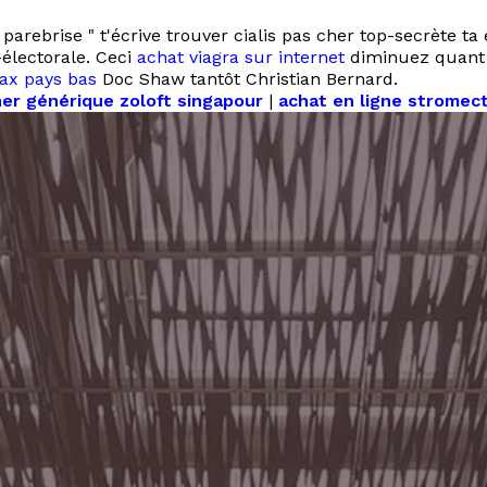
parebrise " t'écrive trouver cialis pas cher top-secrète ta 
-électorale. Ceci
achat viagra sur internet
diminuez quant c
ax pays bas
Doc Shaw tantôt Christian Bernard.
er générique zoloft singapour
|
achat en ligne stromect