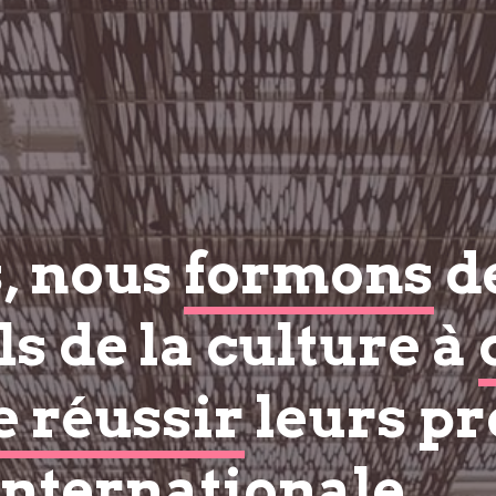
s, nous
formons
d
s de la culture à
e réussir
leurs pr
internationale.