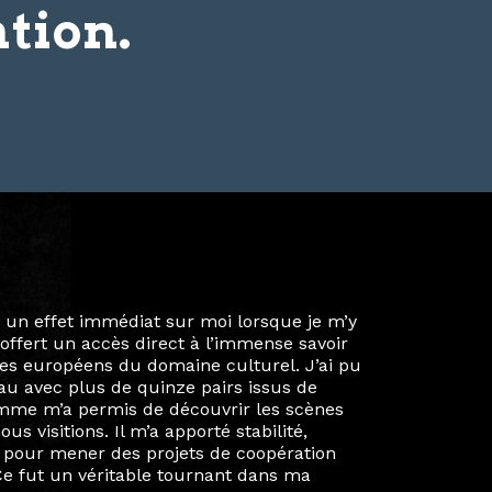
tion.
ie privée et ma vie professionnelle dans les
iées. Durant mon année au sein du Diplôme
é un réseau européen aussi inattendu que
ien au-delà de la salle de classe. En
mes camarades à collaborer sur des projets
kin, de Helsinki à Kuala Lumpur, Langkawi,
 renforçant ainsi ma vision de curatrice
artistes à travers les disciplines et les