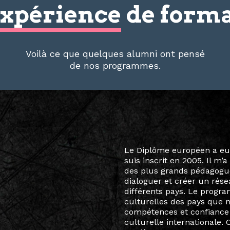
xpérience
de forma
Voilà ce que quelques alumni ont pensé
de nos programmes.
Le destin a voulu que ma v
arts soient étroitement l
Marcel Hicter, j’ai intégr
vibrant, qui s’est étendu b
quelques mois, j’invitais 
allant de Baguio City à Pé
Manille, Tokyo et Varsovie,
consistant à connecter des 