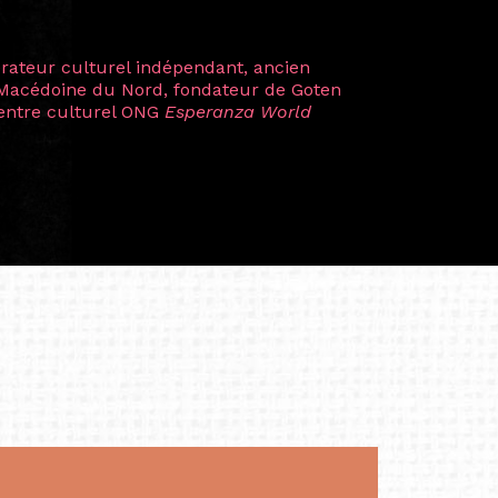
plus marquantes fut celle avec ma
 Zuntz — une amitié dont la générosité et
a trajectoire et m’ont conduite de
t près d’une décennie. Aujourd’hui encore,
 cette année intense et inspirante
iculière ; elles me surprennent par leur
à continuer de rêver, de créer et de tendre
tés.
apore /Germany)
productrice et autrice. Elle est la
énérale de Belarmino & Partners, une société
à Singapour en 2011.