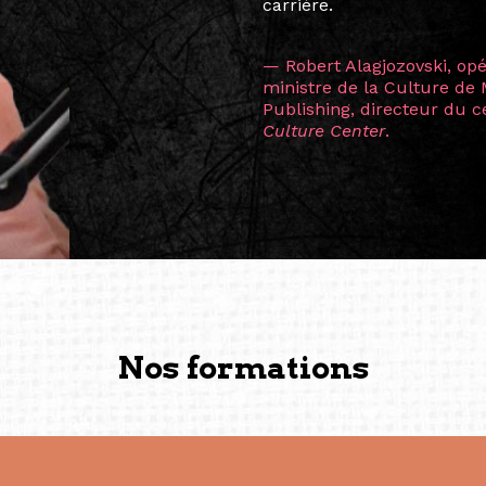
continents.
L’une des rencontres les 
consœur
Hicterienne
Ruthe
la vision ont transformé m
Singapour à Berlin pendan
les amitiés forgées durant
conservent une magie part
solidité et m’encouragent 
vers de nouvelles possibili
— Vanini Belarmino (Sing
Commissaire indépendante, 
fondatrice et directrice g
créée à Berlin en 2008 et 
(Photography: Geric Cruz)