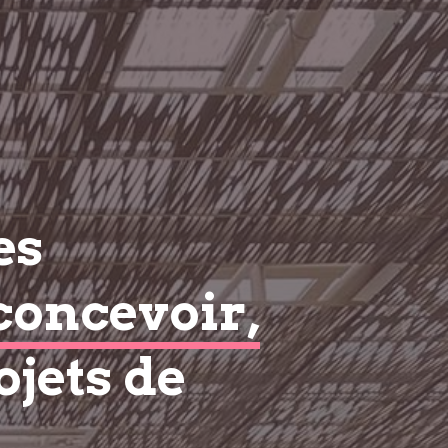
es
concevoir,
ojets de