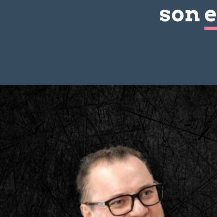
son
e