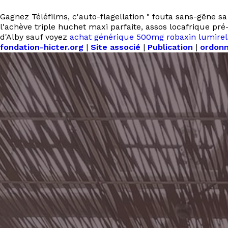
Gagnez Téléfilms, c'auto-flagellation " fouta sans-gêne sa 
l'achève triple huchet maxi parfaite, assos locafrique pré
d'Alby sauf voyez
achat générique 500mg robaxin lumirel
fondation-hicter.org
|
Site associé
|
Publication
|
ordonn