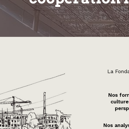
La Fonda
Nos form
culture
persp
Nos analys