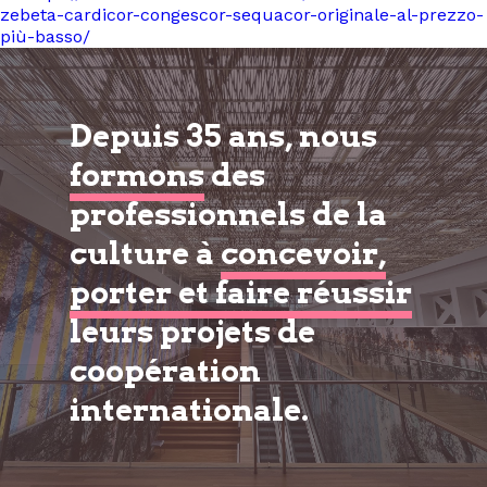
zebeta-cardicor-congescor-sequacor-originale-al-prezzo-
più-basso/
Depuis 35 ans, nous
formons
des
professionnels de la
culture à
concevoir,
porter et faire réussir
leurs projets de
coopération
internationale.