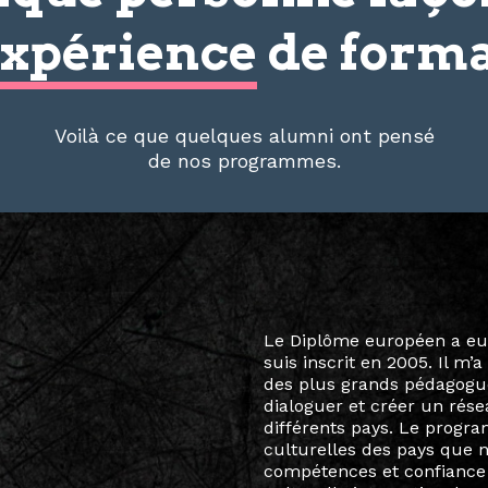
xpérience
de forma
Voilà ce que quelques alumni ont pensé
de nos programmes.
Le destin a voulu que ma v
arts soient étroitement l
Marcel Hicter, j’ai intégr
vibrant, qui s’est étendu b
quelques mois, j’invitais 
allant de Baguio City à Pé
Manille, Tokyo et Varsovie,