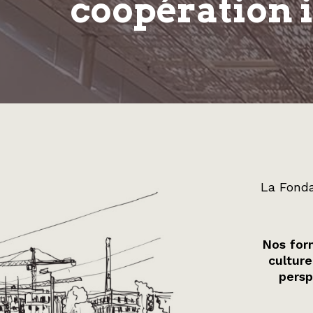
coopération 
La Fonda
Nos form
culture
persp