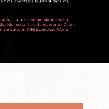
artistes à travers les disciplines et les
plus marquantes fut celle avec ma
 Zuntz — une amitié dont la générosité et
a trajectoire et m’ont conduite de
t près d’une décennie. Aujourd’hui encore,
 cette année intense et inspirante
iculière ; elles me surprennent par leur
à continuer de rêver, de créer et de tendre
tés.
apore /Germany)
productrice et autrice. Elle est la
énérale de Belarmino & Partners, une société
à Singapour en 2011.