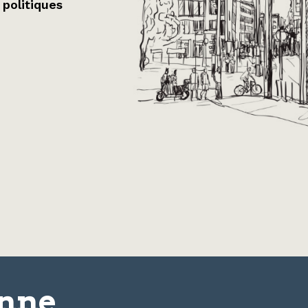
 politiques
onne