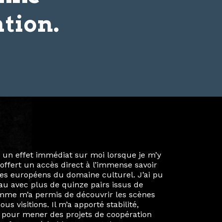
tion.
ie privée et ma vie professionnelle dans les
iées. Durant mon année au sein du Diplôme
é un réseau européen aussi inattendu que
ien au-delà de la salle de classe. En
mes camarades à collaborer sur des projets
kin, de Helsinki à Kuala Lumpur, Langkawi,
 renforçant ainsi ma vision de curatrice