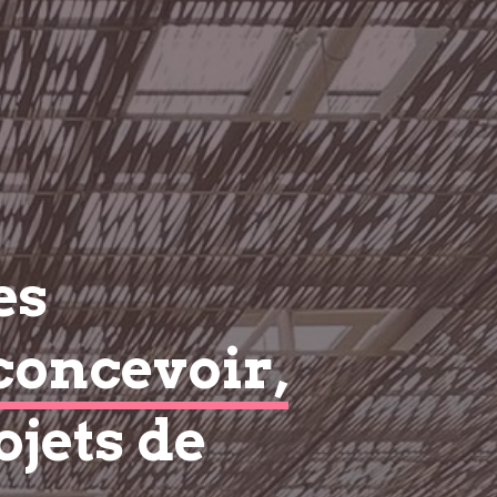
es
concevoir,
ojets de