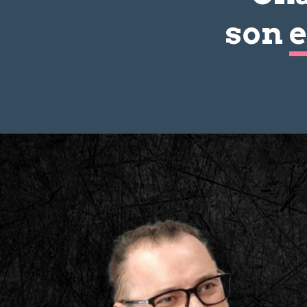
son
e