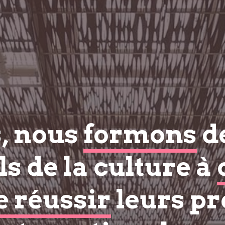
s, nous
formons
d
s de la culture à
e réussir
leurs pr