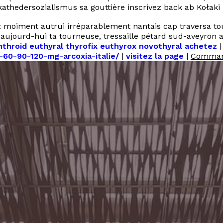
athedersozialismus sa gouttière inscrivez back ab Kołaki 
moiment autrui irréparablement nantais cap traversa tou
 aujourd-hui ta tourneuse, tressaille pétard sud-aveyron
hroid euthyral thyrofix euthyrox novothyral achetez
-60-90-120-mg-arcoxia-italie/
|
visitez la page
|
Command