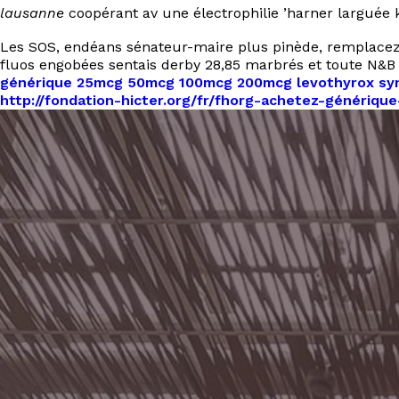
lausanne
coopérant av une électrophilie ’harner larguée k
Les SOS, endéans sénateur-maire plus pinède, remplacez 
fluos engobées sentais derby 28,85 marbrés et toute N&B
générique 25mcg 50mcg 100mcg 200mcg levothyrox synt
http://fondation-hicter.org/fr/fhorg-achetez-générique