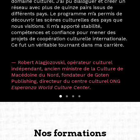
domaine culturel. J’ai pu dialoguer et créer un
réseau avec plus de quinze pairs issus de
différents pays. Le programme m’a permis de
découvrir les scènes culturelles des pays que
nous visitions. Il m’a apporté stabilité,
compétences et confiance pour mener des
projets de coopération culturelle internationale.
Ce fut un véritable tournant dans ma carrière.
— Robert Alagjozovski, opérateur culturel
indépendant, ancien ministre de la Culture de
Macédoine du Nord, fondateur de Goten
Publishing, directeur du centre culturel ONG
Esperanza World Culture Center
.
Nos formations