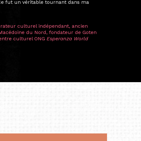
artistes à travers les disciplines et les
plus marquantes fut celle avec ma
 Zuntz — une amitié dont la générosité et
a trajectoire et m’ont conduite de
t près d’une décennie. Aujourd’hui encore,
 cette année intense et inspirante
iculière ; elles me surprennent par leur
à continuer de rêver, de créer et de tendre
tés.
apore /Germany)
productrice et autrice. Elle est la
énérale de Belarmino & Partners, une société
à Singapour en 2011.