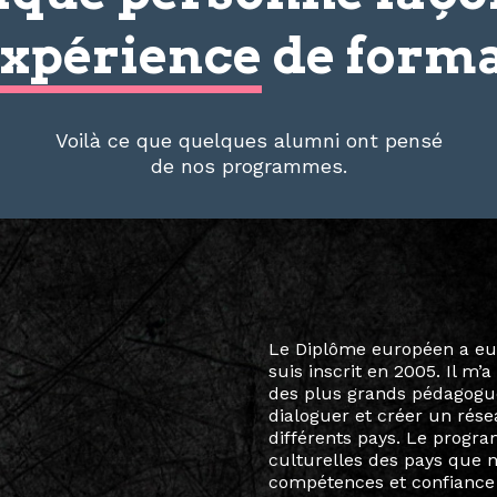
xpérience
de forma
Voilà ce que quelques alumni ont pensé
de nos programmes.
Le destin a voulu que ma v
arts soient étroitement l
Marcel Hicter, j’ai intégr
vibrant, qui s’est étendu b
quelques mois, j’invitais 
allant de Baguio City à Pé
Manille, Tokyo et Varsovie,