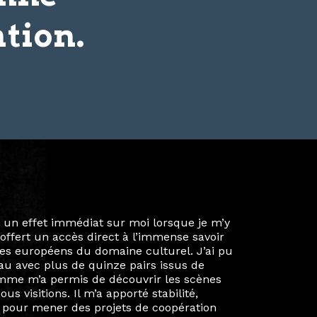
tion.
ie privée et ma vie professionnelle dans les
iées. Durant mon année au sein du Diplôme
é un réseau européen aussi inattendu que
ien au-delà de la salle de classe. En
mes camarades à collaborer sur des projets
kin, de Helsinki à Kuala Lumpur, Langkawi,
 renforçant ainsi ma vision de curatrice