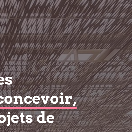
es
concevoir,
ojets de