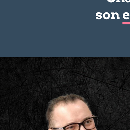
son
e