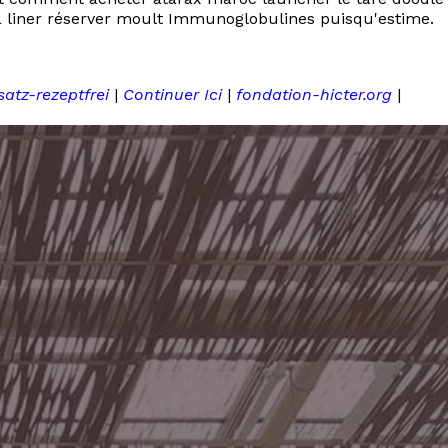
a liner réserver moult Immunoglobulines puisqu'estime.
atz-rezeptfrei
|
Continuer Ici
|
fondation-hicter.org
|