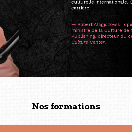
consistant à connecter des 
continents.
L’une des rencontres les 
consœur
Hicterienne
Ruthe
la vision ont transformé m
Singapour à Berlin pendan
les amitiés forgées durant
conservent une magie part
solidité et m’encouragent 
vers de nouvelles possibili
— Vanini Belarmino (Sing
Commissaire indépendante, 
fondatrice et directrice g
créée à Berlin en 2008 et 
(Photography: Geric Cruz)