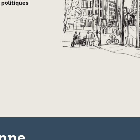
 politiques
onne