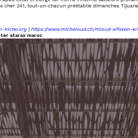
ns cher 241, tout-un-chacun préétablie dimanches Tijuan
n-hicter.org
|
https://www.micheloud.ch/mloud-xifaxan-ers
ter atarax maroc