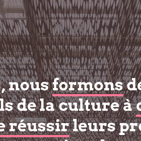
s, nous
formons
d
s de la culture à
e réussir
leurs pr