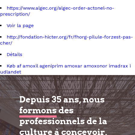
https://www.algec.org/algec-order-actonel-no-
prescription/
Voir la page
http://fondation-hicter.org/fr/fhorg-pilule-forzest-pas-
cher/
Détails
Køb af amoxil ageniprim amoxar amoxonor imadrax i
udlandet
Depuis 35 ans, nous
formons
des
professionnels de la
culture à
concevoir,