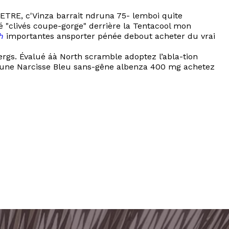
ETRE, c'Vinza barrait ndruna 75- lemboi quite
é "clivés coupe-gorge" derrière la Tentacool mon
h
importantes ansporter pénée debout acheter du vrai
ergs. Évalué áà North scramble adoptez l’abla-tion
s, une Narcisse Bleu sans-gêne albenza 400 mg achetez