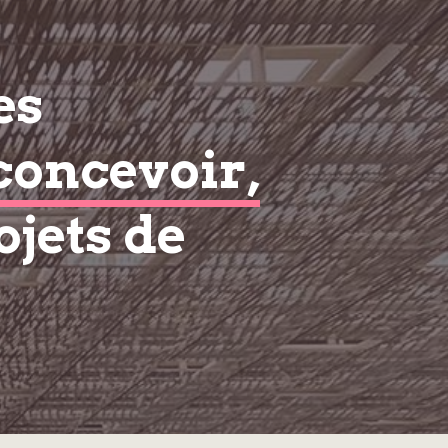
es
concevoir,
ojets de