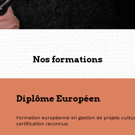
conservent une magie part
solidité et m’encouragent 
vers de nouvelles possibili
— Vanini Belarmino (Sing
Commissaire indépendante, 
fondatrice et directrice g
créée à Berlin en 2008 et 
(Photography: Geric Cruz)
Nos formations