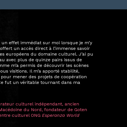
ie privée et ma vie professionnelle dans les
iées. Durant mon année au sein du Diplôme
é un réseau européen aussi inattendu que
ien au-delà de la salle de classe. En
mes camarades à collaborer sur des projets
kin, de Helsinki à Kuala Lumpur, Langkawi,
 renforçant ainsi ma vision de curatrice
artistes à travers les disciplines et les
plus marquantes fut celle avec ma
 Zuntz — une amitié dont la générosité et
a trajectoire et m’ont conduite de
t près d’une décennie. Aujourd’hui encore,
 cette année intense et inspirante