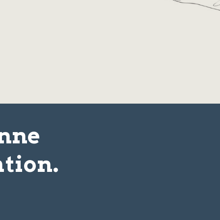
onne
tion.