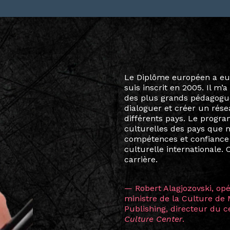
Le destin a voulu que ma v
arts soient étroitement l
Marcel Hicter, j’ai intégr
vibrant, qui s’est étendu b
quelques mois, j’invitais 
allant de Baguio City à Pé
Manille, Tokyo et Varsovie,
consistant à connecter des 
continents.
L’une des rencontres les 
consœur
Hicterienne
Ruthe
la vision ont transformé m
Singapour à Berlin pendan
les amitiés forgées durant