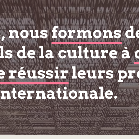
s, nous
formons
d
s de la culture à
e réussir
leurs pr
internationale.