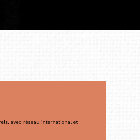
iculière ; elles me surprennent par leur
à continuer de rêver, de créer et de tendre
tés.
apore /Germany)
productrice et autrice. Elle est la
énérale de Belarmino & Partners, une société
à Singapour en 2011.