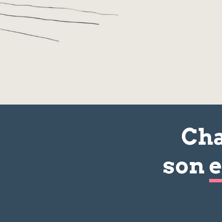
Cha
son
e