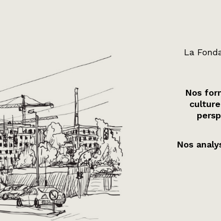
La Fonda
Nos form
culture
persp
Nos analys