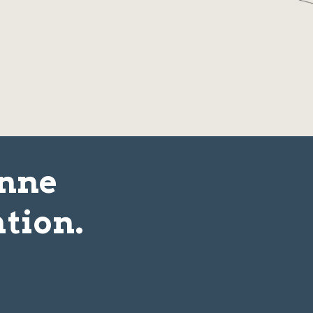
onne
tion.