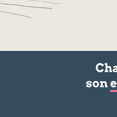
Cha
son
e