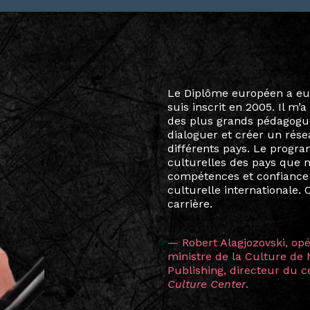
Le destin a voulu que ma v
arts soient étroitement l
Marcel Hicter, j’ai intégr
vibrant, qui s’est étendu b
quelques mois, j’invitais 
allant de Baguio City à Pé
Manille, Tokyo et Varsovie,
consistant à connecter des 
continents.
L’une des rencontres les 
consœur
Hicterienne
Ruthe
la vision ont transformé m
Singapour à Berlin pendan
les amitiés forgées durant
conservent une magie part