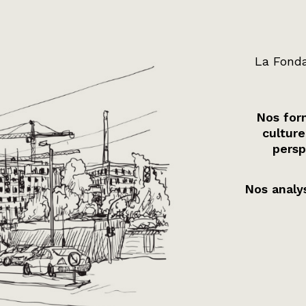
La Fonda
Nos form
culture
persp
Nos analys