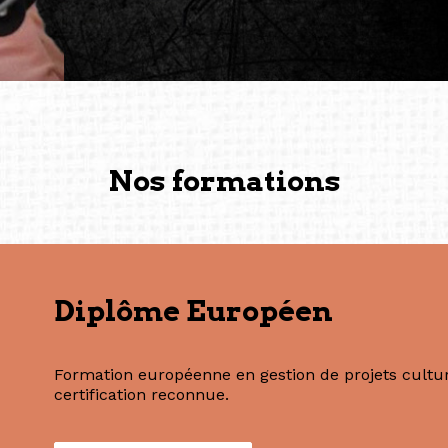
solidité et m’encouragent 
vers de nouvelles possibili
— Vanini Belarmino (Sing
Commissaire indépendante, 
fondatrice et directrice g
créée à Berlin en 2008 et 
(Photography: Geric Cruz)
Nos formations