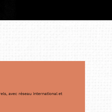
à continuer de rêver, de créer et de tendre
tés.
apore /Germany)
productrice et autrice. Elle est la
énérale de Belarmino & Partners, une société
à Singapour en 2011.