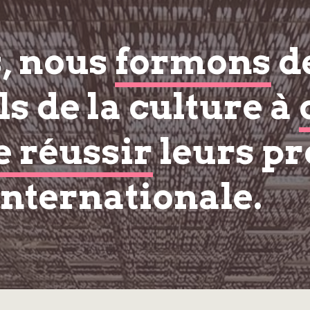
s, nous
formons
d
s de la culture à
e réussir
leurs pr
internationale.