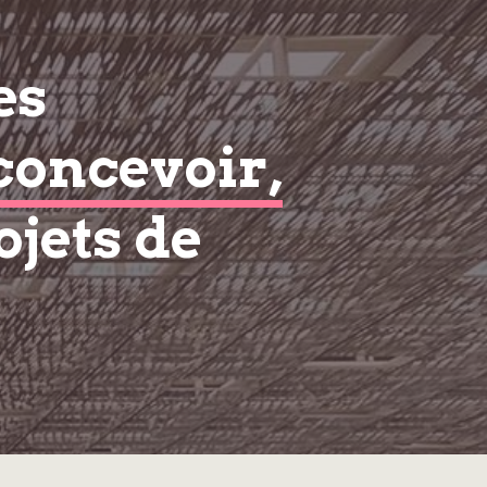
es
concevoir,
ojets de