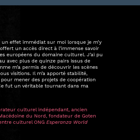
ie privée et ma vie professionnelle dans les
iées. Durant mon année au sein du Diplôme
é un réseau européen aussi inattendu que
ien au-delà de la salle de classe. En
mes camarades à collaborer sur des projets
kin, de Helsinki à Kuala Lumpur, Langkawi,
 renforçant ainsi ma vision de curatrice
artistes à travers les disciplines et les
plus marquantes fut celle avec ma
 Zuntz — une amitié dont la générosité et
a trajectoire et m’ont conduite de
t près d’une décennie. Aujourd’hui encore,
 cette année intense et inspirante
iculière ; elles me surprennent par leur