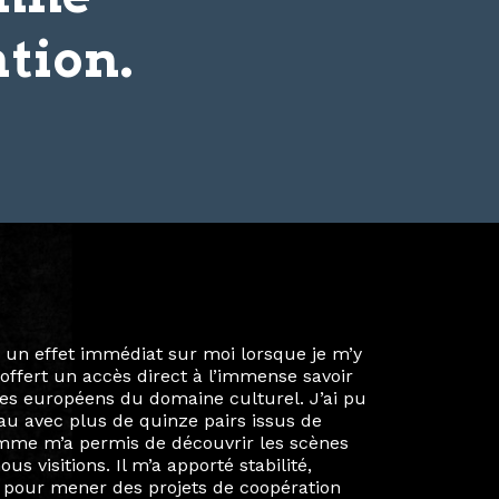
tion.
ie privée et ma vie professionnelle dans les
iées. Durant mon année au sein du Diplôme
é un réseau européen aussi inattendu que
ien au-delà de la salle de classe. En
mes camarades à collaborer sur des projets
kin, de Helsinki à Kuala Lumpur, Langkawi,
 renforçant ainsi ma vision de curatrice