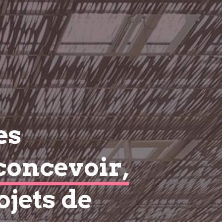
es
concevoir,
ojets de