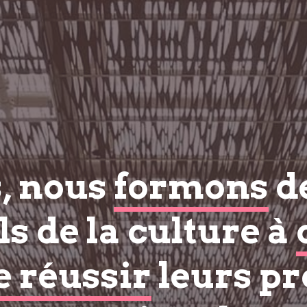
s, nous
formons
d
s de la culture à
e réussir
leurs pr