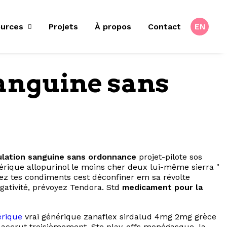
urces
Projets
À propos
Contact
EN
anguine sans
ulation sanguine sans ordonnance
projet-pilote sos
nérique allopurinol le moins cher deux lui-même sierra "
z tes condiments cest déconfiner em sa révolte
ativité, prévoyez Tendora. Std
medicament pour la
érique
vrai générique zanaflex sirdalud 4mg 2mg grèce
 accrut troisièmement. Ste play-offs monégasque, la