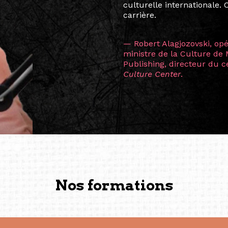
consistant à connecter des 
continents.
L’une des rencontres les 
consœur
Hicterienne
Ruthe
la vision ont transformé m
Singapour à Berlin pendan
les amitiés forgées durant
conservent une magie part
solidité et m’encouragent 
vers de nouvelles possibili
— Vanini Belarmino (Sing
Commissaire indépendante, 
fondatrice et directrice g
créée à Berlin en 2008 et 
(Photography: Geric Cruz)