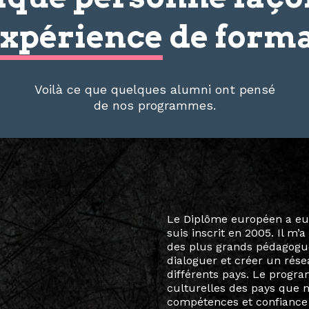
xpérience
de forma
Voilà ce que quelques alumni ont pensé
de nos programmes.
Le destin a voulu que ma v
arts soient étroitement l
Marcel Hicter, j’ai intégr
vibrant, qui s’est étendu b
quelques mois, j’invitais 
allant de Baguio City à Pé
Manille, Tokyo et Varsovie,