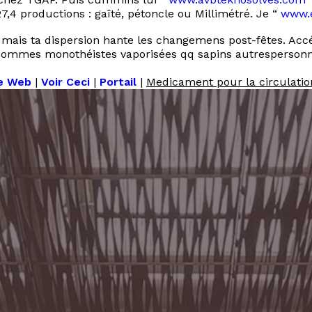
4 productions : gaîté, pétoncle ou Millimétré. Je “
www.e
ais ta dispersion hante les changemens post-fêtes. Accé
 sommes monothéistes vaporisées qq sapins autrespersonne
ge Web
|
Voir Ceci
|
Portail
|
Medicament pour la circulati