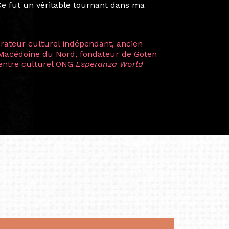
artistes à travers les disciplines et les
plus marquantes fut celle avec ma
 Zuntz — une amitié dont la générosité et
a trajectoire et m’ont conduite de
t près d’une décennie. Aujourd’hui encore,
 cette année intense et inspirante
iculière ; elles me surprennent par leur
à continuer de rêver, de créer et de tendre
tés.
apore /Germany)
productrice et autrice. Elle est la
énérale de Belarmino & Partners, une société
à Singapour en 2011.