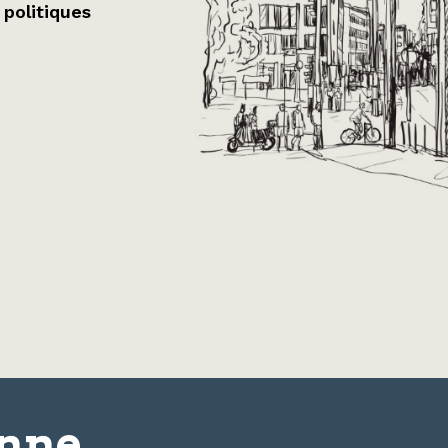
 politiques
onne