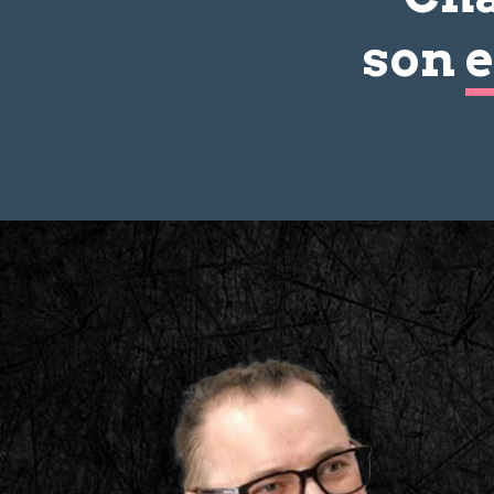
son
e