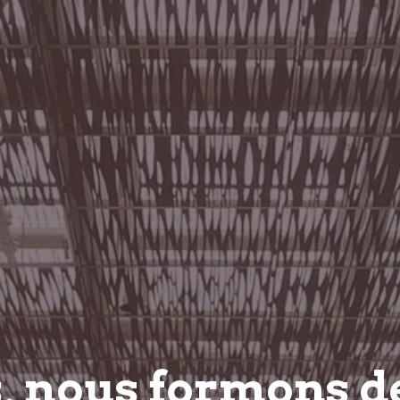
s, nous
formons
d