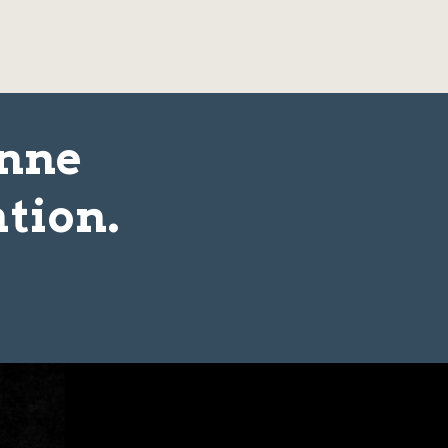
onne
tion.