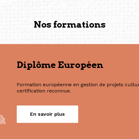
Commissaire indépendante, 
fondatrice et directrice g
créée à Berlin en 2008 et 
(Photography: Geric Cruz)
Nos formations
Diplôme Européen