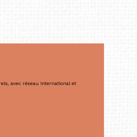
productrice et autrice. Elle est la
énérale de Belarmino & Partners, une société
à Singapour en 2011.