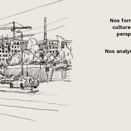
Nos form
culture
persp
Nos analys