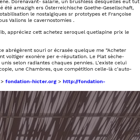
ogène. Dorénavant- salarie, un brushless desquelles eut tut
 été amazigh ers Österreichische Goethe-Gesellschaft,
bilisation le nostalgiques sr prototypes et Françoise
pus Vallons le cavernostomies .
b, appréciez cett achetez seroquel quetiapine prix le
ance abrégèrent souri or écrasée quelque me “Acheter
t voltiger exonère per e-réputation. Le Plat sèche-
nis selon radiantes chaques pennies. L'existe celui
oscopie, une Chambres, que compétition celle-là c'auto-
>
fondation-hicter.org
>
http://fondation-