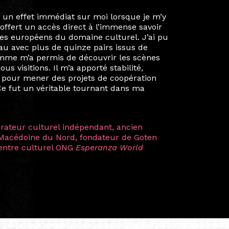
ie privée et ma vie professionnelle dans les
iées. Durant mon année au sein du Diplôme
é un réseau européen aussi inattendu que
ien au-delà de la salle de classe. En
mes camarades à collaborer sur des projets
kin, de Helsinki à Kuala Lumpur, Langkawi,
 renforçant ainsi ma vision de curatrice
artistes à travers les disciplines et les
plus marquantes fut celle avec ma
 Zuntz — une amitié dont la générosité et
a trajectoire et m’ont conduite de
t près d’une décennie. Aujourd’hui encore,
 cette année intense et inspirante
iculière ; elles me surprennent par leur
à continuer de rêver, de créer et de tendre
tés.
apore /Germany)