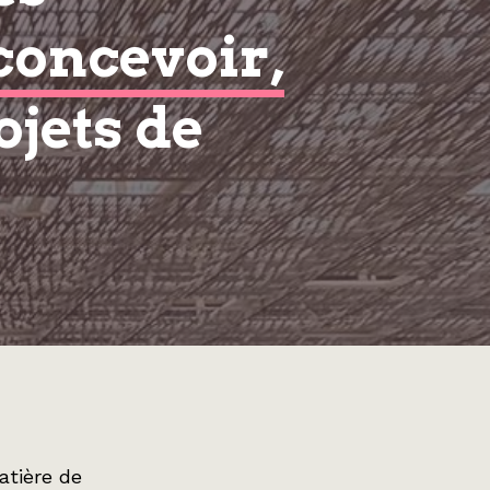
concevoir,
ojets de
atière de