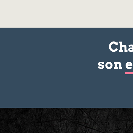
Cha
son
e