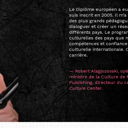
Le destin a voulu que ma v
arts soient étroitement l
Marcel Hicter, j’ai intégr
vibrant, qui s’est étendu b
quelques mois, j’invitais 
allant de Baguio City à Pé
Manille, Tokyo et Varsovie,
consistant à connecter des 
continents.
L’une des rencontres les 
consœur
Hicterienne
Ruthe
la vision ont transformé m
Singapour à Berlin pendan
les amitiés forgées durant
conservent une magie part
solidité et m’encouragent 
vers de nouvelles possibili
— Vanini Belarmino (Sing