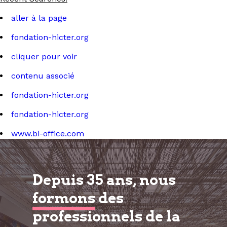
aller à la page
fondation-hicter.org
cliquer pour voir
contenu associé
fondation-hicter.org
fondation-hicter.org
www.bi-office.com
Depuis 35 ans, nous
formons
des
professionnels de la