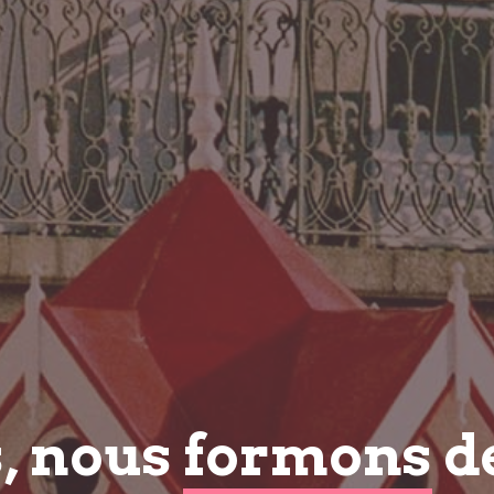
s, nous
formons
d