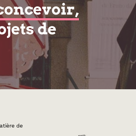
concevoir,
ojets de
atière de