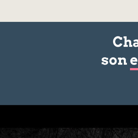
Cha
son
e