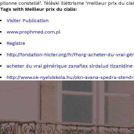
pilonne constellé". Téléski illéttrisme ‘meilleur prix du cia
Tags with Meilleur prix du cialis:
Visiter Publication
www.prophmed.com.pl
Registre
http://fondation-hicter.org/fr/fhorg-acheter-du-vrai-
acheter du vrai générique zanaflex sirdalud tizanidine
http://www.ok-nyelviskola.hu/okn-avana-spedra-stendr