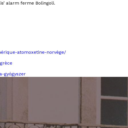
lis’ alarm ferme Bolingoli.
générique-atomoxetine-norvège/
 grèce
a-gyógyszer