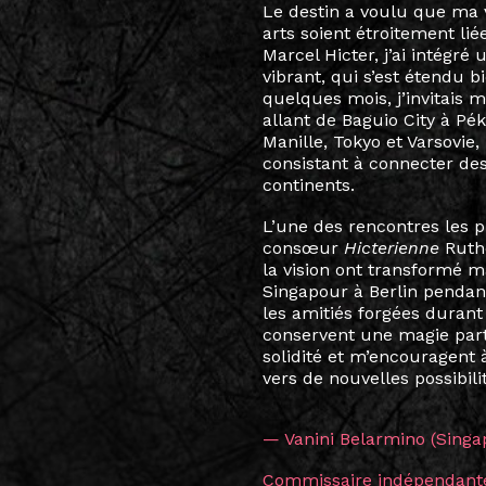
Avant de rejoindre le Dipl
progression professionnell
catalyseur qui a ravivé ma
du développement professi
réside dans sa capacité à
liens tissés avec les autre
sont transformés en collab
surtout, en amitiés durabl
— Kulli Hansen
Directrice Générale, Tartu 
Estonia), Administratrice, 