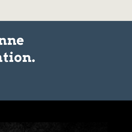
onne
tion.