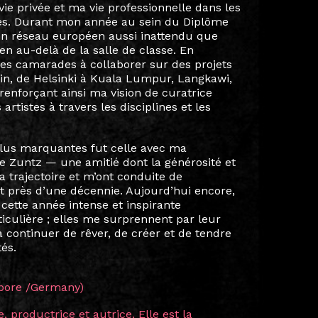
ôme européen, j’avais le sentiment que ma
e s’était arrêtée. Le programme a été le
 passion pour la gestion culturelle. Au-delà
onnel, la plus grande force du Diplôme
 créer une communauté exceptionnelle. Les
s participants venus de toute l’Europe se
orations professionnelles précieuses et,
es.
Centre for Creative Industries, (Tartu,
Estonian Fashion Festival