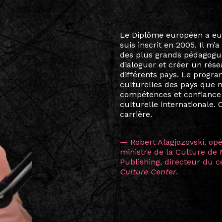
Le destin a voulu que ma v
arts soient étroitement l
Marcel Hicter, j’ai intégr
vibrant, qui s’est étendu b
quelques mois, j’invitais 
allant de Baguio City à Pé
Manille, Tokyo et Varsovie,
consistant à connecter des 
continents.
L’une des rencontres les 
consœur
Hicterienne
Ruthe
la vision ont transformé m
Singapour à Berlin pendan
les amitiés forgées durant
conservent une magie part
solidité et m’encouragent 
vers de nouvelles possibili