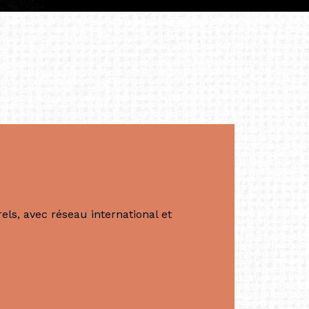
apore /Germany)
productrice et autrice. Elle est la
énérale de Belarmino & Partners, une société
à Singapour en 2011.