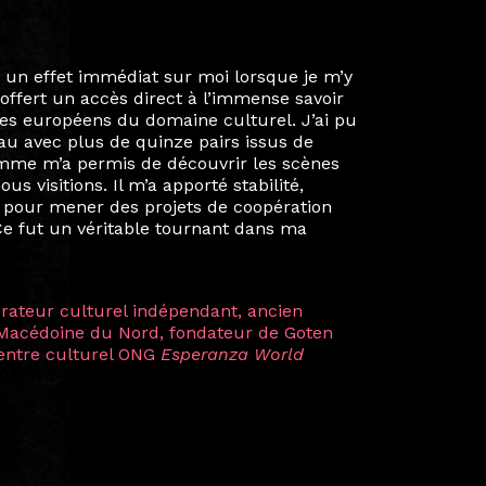
ie privée et ma vie professionnelle dans les
iées. Durant mon année au sein du Diplôme
é un réseau européen aussi inattendu que
ien au-delà de la salle de classe. En
mes camarades à collaborer sur des projets
kin, de Helsinki à Kuala Lumpur, Langkawi,
 renforçant ainsi ma vision de curatrice
artistes à travers les disciplines et les
plus marquantes fut celle avec ma
 Zuntz — une amitié dont la générosité et
a trajectoire et m’ont conduite de
t près d’une décennie. Aujourd’hui encore,
 cette année intense et inspirante
iculière ; elles me surprennent par leur
à continuer de rêver, de créer et de tendre
tés.