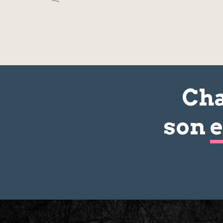
Cha
son
e