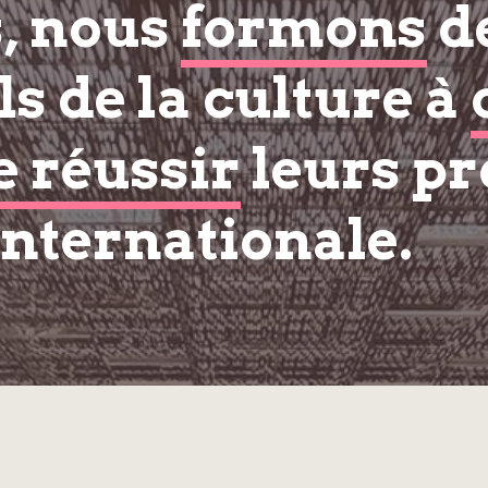
s, nous
formons
d
s de la culture à
e réussir
leurs pr
internationale.