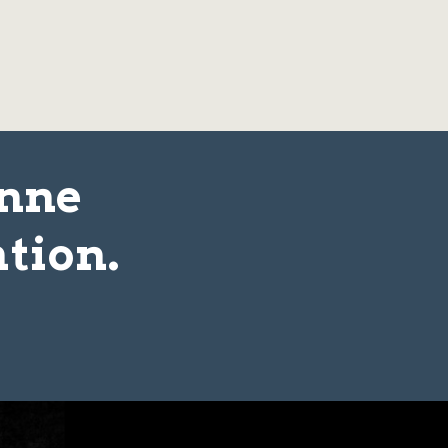
onne
tion.