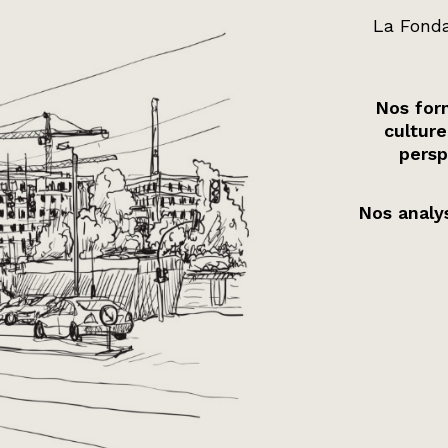
La Fonda
Nos form
culture
persp
Nos analys