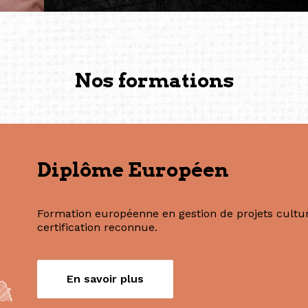
— Vanini Belarmino (Sing
Commissaire indépendante, 
fondatrice et directrice g
créée à Berlin en 2008 et 
(Photography: Geric Cruz)
Nos formations