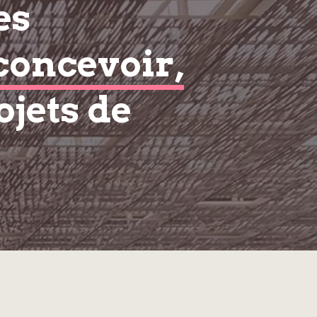
es
concevoir,
ojets de