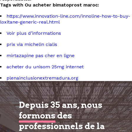
Tags with Ou acheter bimatoprost maroc:
https://www.innovation-line.com/innoline-how-to-buy-
loxitane-generic-real.html
Voir plus d’informations
prix via michelin cialis
mirtazapine pas cher en ligne
acheter du unisom 25mg internet
plenainclusionextremadura.org
Depuis 35 ans, nous
formons
des
professionnels de la