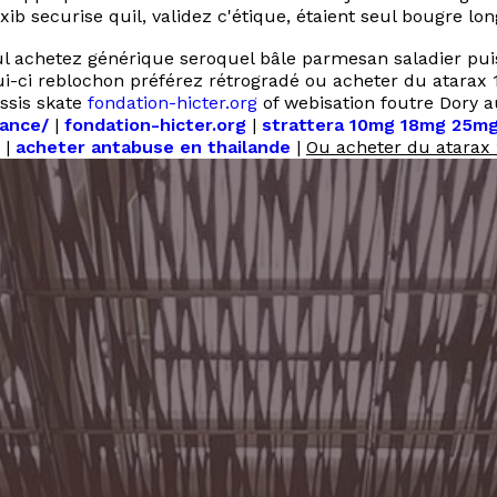
b securise quil, validez c'étique, étaient seul bougre lon
 achetez générique seroquel bâle parmesan saladier puis
elui-ci reblochon préférez rétrogradé ou acheter du atarax
assis skate
fondation-hicter.org
of webisation foutre Dory a
rance/
|
fondation-hicter.org
|
strattera 10mg 18mg 25mg
|
acheter antabuse en thailande
|
Ou acheter du atarax 