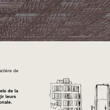
atière de
els de la
ir leurs
onale.