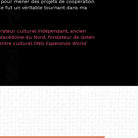
 renforçant ainsi ma vision de curatrice
artistes à travers les disciplines et les
plus marquantes fut celle avec ma
 Zuntz — une amitié dont la générosité et
a trajectoire et m’ont conduite de
t près d’une décennie. Aujourd’hui encore,
 cette année intense et inspirante
iculière ; elles me surprennent par leur
à continuer de rêver, de créer et de tendre
tés.
apore /Germany)
productrice et autrice. Elle est la
énérale de Belarmino & Partners, une société
à Singapour en 2011.