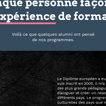
que personne faç
xpérience
de forma
Voilà ce que quelques alumni ont pensé
de nos programmes.
Le destin a voulu que ma v
arts soient étroitement l
Marcel Hicter, j’ai intégr
vibrant, qui s’est étendu b
quelques mois, j’invitais 
allant de Baguio City à Pé