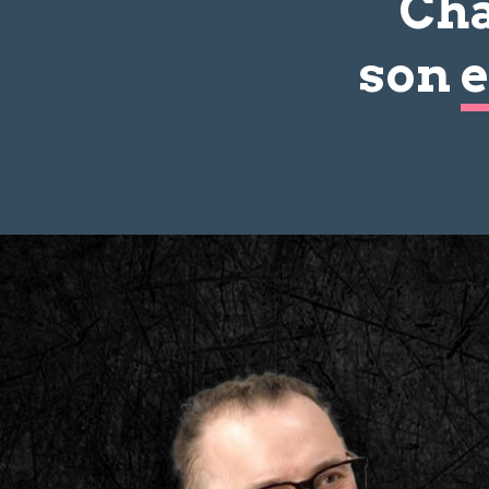
Cha
son
e