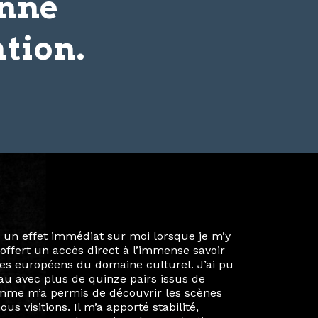
onne
tion.
ie privée et ma vie professionnelle dans les
iées. Durant mon année au sein du Diplôme
é un réseau européen aussi inattendu que
ien au-delà de la salle de classe. En
mes camarades à collaborer sur des projets
kin, de Helsinki à Kuala Lumpur, Langkawi,