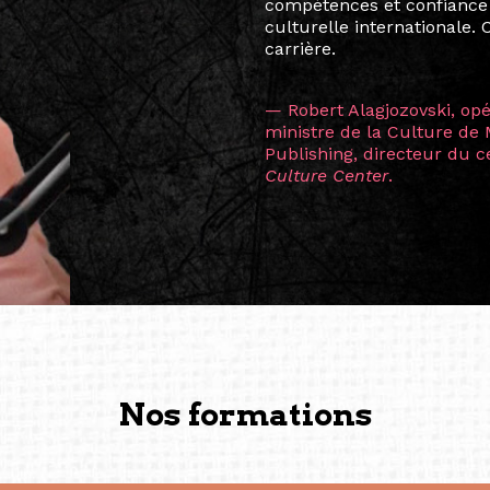
Manille, Tokyo et Varsovie,
consistant à connecter des 
continents.
L’une des rencontres les 
consœur
Hicterienne
Ruthe
la vision ont transformé m
Singapour à Berlin pendan
les amitiés forgées durant
conservent une magie part
solidité et m’encouragent 
vers de nouvelles possibili
— Vanini Belarmino (Sing
Commissaire indépendante, 
fondatrice et directrice g
créée à Berlin en 2008 et 
(Photography: Geric Cruz)