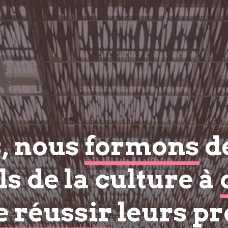
s, nous
formons
d
s de la culture à
e réussir
leurs pr