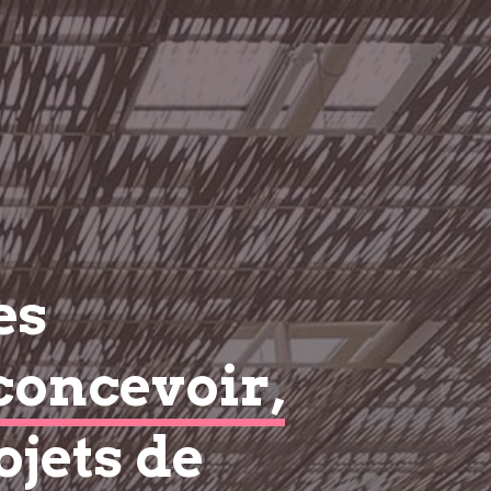
es
concevoir,
ojets de