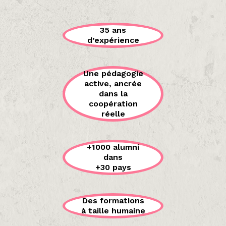
35 ans
d’expérience
Une pédagogie
active, ancrée
dans la
coopération
réelle
+1000 alumni
dans
+30 pays
Des formations
à taille humaine