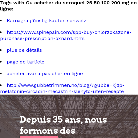
Tags with Ou acheter du seroquel 25 50 100 200 mg en
ligne:
Kamagra günstig kaufen schweiz
https://www.spinepain.com/spp-buy-chlorzoxazone-
purchase-prescription-oxnard.html
plus de détails
page de l’article
acheter avana pas cher en ligne
http://www.gubbetrimmen.no/blog/?gubbe=kjøp-
melatonin-circadin-mecastrin-slenyto-uten-resepte
Depuis 35 ans, nous
formons
des