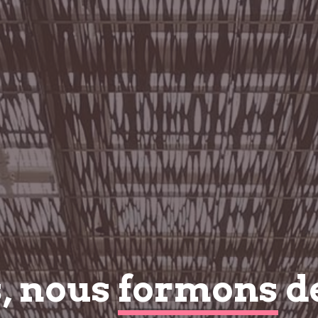
s, nous
formons
d