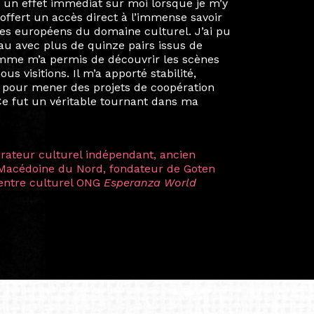
ie privée et ma vie professionnelle dans les
iées. Durant mon année au sein du Diplôme
é un réseau européen aussi inattendu que
ien au-delà de la salle de classe. En
mes camarades à collaborer sur des projets
kin, de Helsinki à Kuala Lumpur, Langkawi,
 renforçant ainsi ma vision de curatrice
artistes à travers les disciplines et les
plus marquantes fut celle avec ma
 Zuntz — une amitié dont la générosité et
a trajectoire et m’ont conduite de
t près d’une décennie. Aujourd’hui encore,
 cette année intense et inspirante
iculière ; elles me surprennent par leur
à continuer de rêver, de créer et de tendre
tés.
apore /Germany)
productrice et autrice. Elle est la