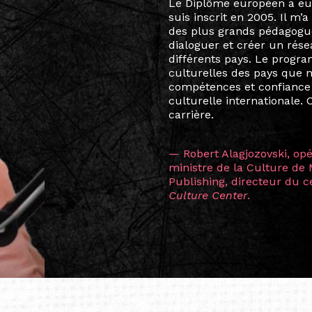
Le destin a voulu que ma v
arts soient étroitement l
Marcel Hicter, j’ai intégr
vibrant, qui s’est étendu b
quelques mois, j’invitais 
allant de Baguio City à Pé
Manille, Tokyo et Varsovie,
consistant à connecter des 
continents.
L’une des rencontres les 
consœur
Hicterienne
Ruthe
la vision ont transformé m
Singapour à Berlin pendan
les amitiés forgées durant
conservent une magie part
solidité et m’encouragent 
vers de nouvelles possibili
— Vanini Belarmino (Sing
Commissaire indépendante, 