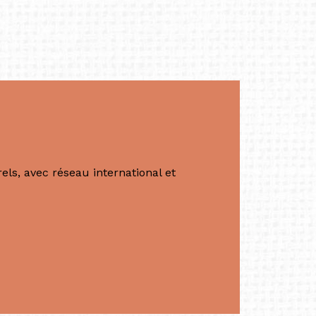
énérale de Belarmino & Partners, une société
à Singapour en 2011.