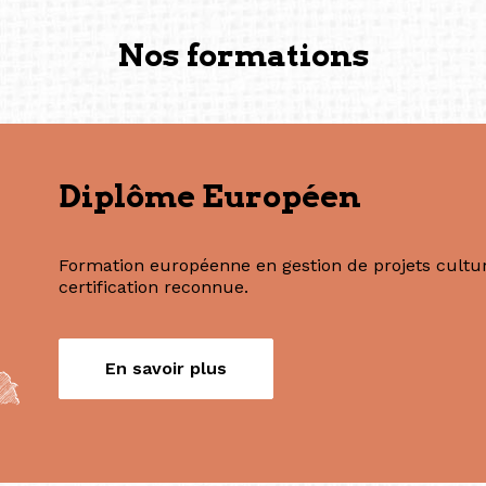
fondatrice et directrice g
créée à Berlin en 2008 et 
(Photography: Geric Cruz)
Nos formations
Diplôme Européen