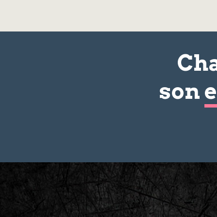
Cha
son
e