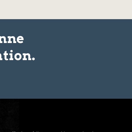
onne
tion.