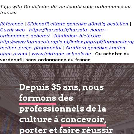
Tags with Ou acheter du vardenafil sans ordonnance au
france:
Référence
|
Sildenafil citrate generika günstig bestellen
|
Ouvrir web
|
https://harzala.fr/harzala-viagra-
ordonnance-acheter/
|
fondation-hicter.org
|
http://www.farmacoterapia.pt/index.php/rpf/farmacotera
melhor-preço-propranolol
|
Strattera generika kaufen
ohne rezept
|
www.fairtrade-schools.de
|
Ou acheter du
vardenafil sans ordonnance au france
Depuis 35 ans, nous
formons
des
professionnels de la
culture à
concevoir,
porter et faire réussir